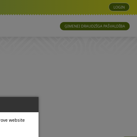
LOGIN
ĢIMENEI DRAUDZĪGA PAŠVALDĪBA
prove website