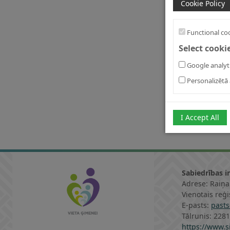
Cookie Policy
Functional co
Select cooki
Google analyt
Personalizētā 
I Accept All
Sabiedrības i
Adrese: Raiņa
Vienotais reģ
E-pasts:
pasts
Tālrunis: 228
https://www.si