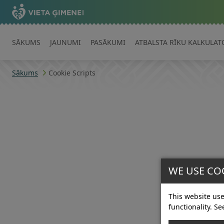
SĀKUMS
JAUNUMI
PASĀKUMI
ATBALSTA RĪKU KALKULAT
Sākums
Cookie Scripts
WE USE CO
This website use
functionality. Se