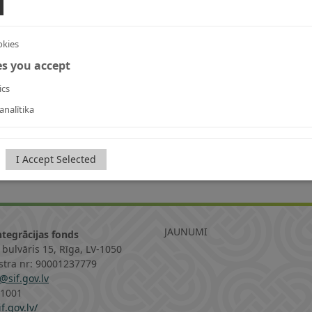
okies
es you accept
ics
analītika
I Accept Selected
JAUNUMI
ntegrācijas fonds
 bulvāris 15, Rīga, LV-1050
istra nr: 90001237779
@sif.gov.lv
11001
f.gov.lv/