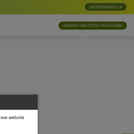
АВТОРИЗОВАТЬСЯ
ĢIMENEI DRAUDZĪGA PAŠVALDĪBA
prove website