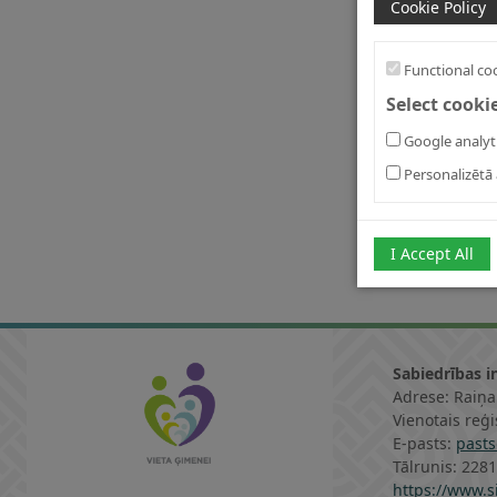
Cookie Policy
Functional co
Select cooki
Google analyt
Personalizētā 
I Accept All
Sabiedrības i
Adrese: Raiņa
Vienotais reģ
E-pasts:
pasts
Tālrunis: 228
https://www.si