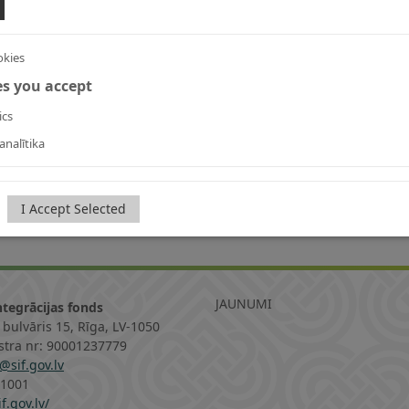
okies
es you accept
ics
analītika
I Accept Selected
JAUNUMI
ntegrācijas fonds
 bulvāris 15, Rīga, LV-1050
istra nr: 90001237779
@sif.gov.lv
11001
f.gov.lv/