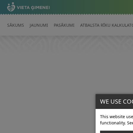
SĀKUMS
JAUNUMI
PASĀKUMI
ATBALSTA RĪKU KALKULAT
WE USE CO
This website use
functionality. Se