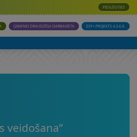
PIESLĒGTIES
A
ĢIMENEI DRAUDZĪGA DARBAVIETA
ESF+ PROJEKTS 4.3.6.9.
s veidošana”