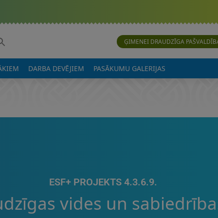
ĢIMENEI DRAUDZĪGA PAŠVALDĪB
ĀKIEM
DARBA DEVĒJIEM
PASĀKUMU GALERIJAS
ESF+ PROJEKTS 4.3.6.9.
dzīgas vides un sabiedrība