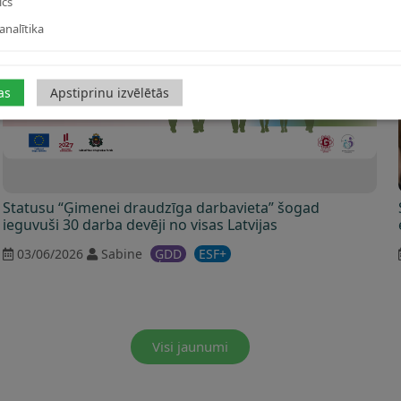
ics
analītika
as
Apstiprinu izvēlētās
Statusu “Ģimenei draudzīga darbavieta” šogad
ieguvuši 30 darba devēji no visas Latvijas
03/06/2026
Sabine
ĢDD
ESF+
Visi jaunumi