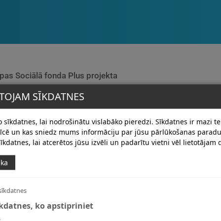
opas Sociālā fonda Plus projekta
idošana” īstenošanu, kas sevī
TOJAM SĪKDATNES
cināt iekļaujošu un ģimenēm
 sīkdatnes, lai nodrošinātu vislabāko pieredzi. Sīkdatnes ir mazi tek
erīcē un kas sniedz mums informāciju par jūsu pārlūkošanas para
īkdatnes, lai atcerētos jūsu izvēli un padarītu vietni vēl lietotājam
ika
sīkdatnes
īkdatnes, ko apstipriniet