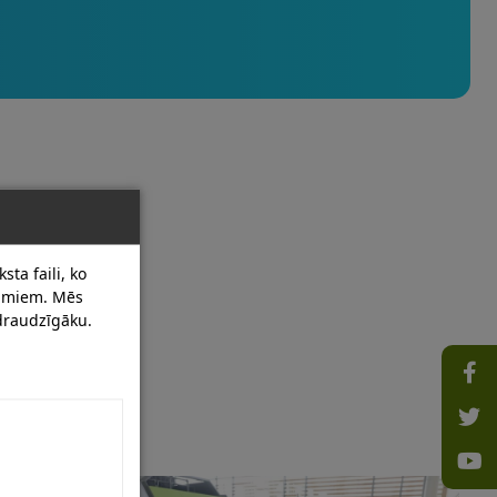
sta faili, ko
dumiem. Mēs
 draudzīgāku.