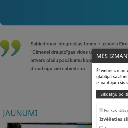
Sabiedrības integrācijas fonds ir uzsācis Eir
“Ģimenei draudzīgas vides un sabiedrības ve
MĒS IZMAN
ietvers plašu pasākumu kopumu, ar mērķi vei
draudzīgu vidi sabiedrībā.
Šī vietne izmanto
glabājat savā i
izmantojam šīs s
Sīkdatņu polit
JAUNUMI
Funkcionālās 
Izvēlieties s