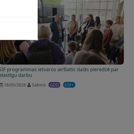
SIF programmas ietvaros airBaltic dalās pieredzē par
elastīgu darbu
18/05/2026
Sabine
ĢDD
ESF+