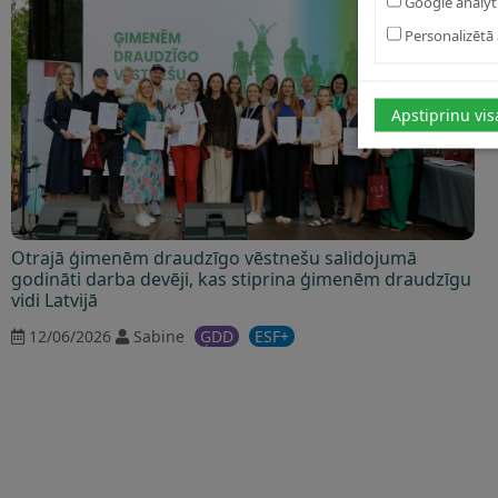
Google analyt
Personalizētā 
Apstiprinu vis
Otrajā ģimenēm draudzīgo vēstnešu salidojumā
godināti darba devēji, kas stiprina ģimenēm draudzīgu
vidi Latvijā
12/06/2026
Sabine
ĢDD
ESF+