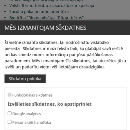
Valsts Bērnu tiesību aizsardzības inspekcija
Sociālo pakalpojumu aģentūra
Biedrība “Rīgas pilsētas “Rūpju bērns”
Latvijas Bērnu labklājības tīkls
MĒS IZMANTOJAM SĪKDATNES
Latvijas SOS Bērnu ciematu asociācija
Informācija par vietām, kurās ir ērti atrasties kopā ar visu
ģimeni babyroom.lv
Šī vietne izmanto sīkdatnes, lai nodrošinātu vislabāko
laiksberniem.lv
pieredzi. Sīkdatnes ir mazi teksta faili, ko glabājat savā ierīcē
Latvijas Vecāku kustība
un kas sniedz mums informāciju par jūsu pārlūkošanas
Centrs Dardedze
paradumiem. Mēs izmantojam šīs sīkdatnes, lai atcerētos jūsu
Latvijas Kustība par neatkarīgu dzīvi
izvēli un padarītu vietni vēl lietotājam draudzīgāku.
Bērnu un ģimeņu jomā aktīvi strādājošo NVO organizāciju
Sīkdatņu politika
datubāze
Funkcionālās sīkdatnes
Izvēlieties sīkdatnes, ko apstipriniet
Google analytics
Personalizētā analītika