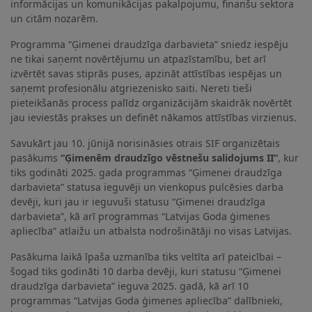
informācijas un komunikācijas pakalpojumu, finanšu sektora
un citām nozarēm.
Programma “Ģimenei draudzīga darbavieta” sniedz iespēju
ne tikai saņemt novērtējumu un atpazīstamību, bet arī
izvērtēt savas stiprās puses, apzināt attīstības iespējas un
saņemt profesionālu atgriezenisko saiti. Nereti tieši
pieteikšanās process palīdz organizācijām skaidrāk novērtēt
jau ieviestās prakses un definēt nākamos attīstības virzienus.
Savukārt jau 10. jūnijā norisināsies otrais SIF organizētais
pasākums
“Ģimenēm draudzīgo vēstnešu salidojums II”
, kur
tiks godināti 2025. gada programmas “Ģimenei draudzīga
darbavieta” statusa ieguvēji un vienkopus pulcēsies darba
devēji, kuri jau ir ieguvuši statusu “Ģimenei draudzīga
darbavieta”, kā arī programmas “Latvijas Goda ģimenes
apliecība” atlaižu un atbalsta nodrošinātāji no visas Latvijas.
Pasākuma laikā īpaša uzmanība tiks veltīta arī pateicībai –
šogad tiks godināti 10 darba devēji, kuri statusu “Ģimenei
draudzīga darbavieta” ieguva 2025. gadā, kā arī 10
programmas “Latvijas Goda ģimenes apliecība” dalībnieki,