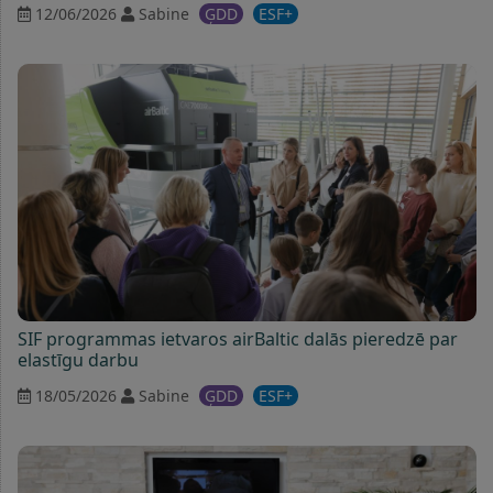
12/06/2026
Sabine
ĢDD
ESF+
SIF programmas ietvaros airBaltic dalās pieredzē par
elastīgu darbu
18/05/2026
Sabine
ĢDD
ESF+