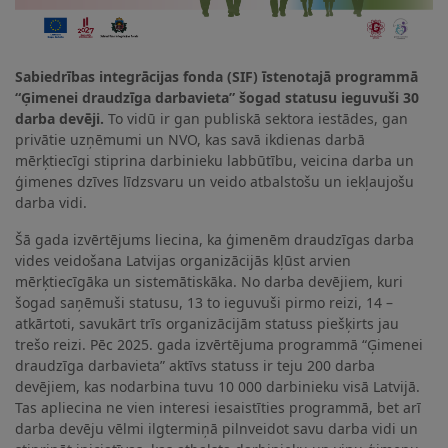
Sabiedrības integrācijas fonda (SIF) īstenotajā programmā
“Ģimenei draudzīga darbavieta” šogad statusu ieguvuši 30
darba devēji.
To vidū ir gan publiskā sektora iestādes, gan
privātie uzņēmumi un NVO, kas savā ikdienas darbā
mērķtiecīgi stiprina darbinieku labbūtību, veicina darba un
ģimenes dzīves līdzsvaru un veido atbalstošu un iekļaujošu
darba vidi.
Šā gada izvērtējums liecina, ka ģimenēm draudzīgas darba
vides veidošana Latvijas organizācijās kļūst arvien
mērķtiecīgāka un sistemātiskāka. No darba devējiem, kuri
šogad saņēmuši statusu, 13 to ieguvuši pirmo reizi, 14 –
atkārtoti, savukārt trīs organizācijām statuss piešķirts jau
trešo reizi. Pēc 2025. gada izvērtējuma programmā “Ģimenei
draudzīga darbavieta” aktīvs statuss ir teju 200 darba
devējiem, kas nodarbina tuvu 10 000 darbinieku visā Latvijā.
Tas apliecina ne vien interesi iesaistīties programmā, bet arī
darba devēju vēlmi ilgtermiņā pilnveidot savu darba vidi un