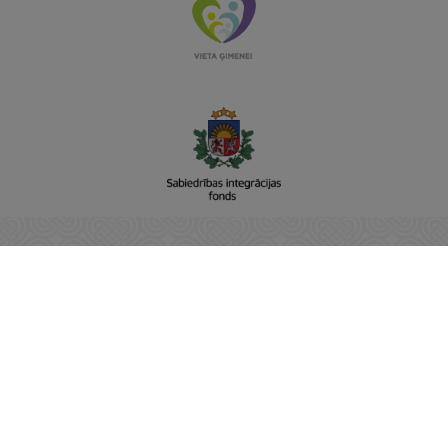
Sabiedrības integrācijas fonds
Adrese: Raiņa bulvāris 15, Rīga, LV-1050
Vienotais reģistra nr: 90001237779
E-pasts:
pasts@sif.gov.lv
Tālrunis: 22811001
https://www.sif.gov.lv/
SĀKUMS
JAUNUMI
NODERĪGI
PAR SIF
KONTAKTI