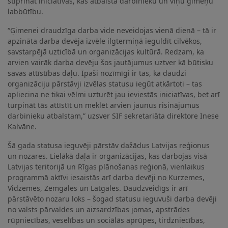
stiprināt iniciatīvas, kas atbalsta darbinieku un viņu ģimeņu
labbūtību.
“Ģimenei draudzīga darba vide neveidojas vienā dienā – tā ir
apzināta darba devēja izvēle ilgtermiņā ieguldīt cilvēkos,
savstarpējā uzticībā un organizācijas kultūrā. Redzam, ka
arvien vairāk darba devēju šos jautājumus uztver kā būtisku
savas attīstības daļu. Īpaši nozīmīgi ir tas, ka daudzi
organizāciju pārstāvji izvēlas statusu iegūt atkārtoti – tas
apliecina ne tikai vēlmi uzturēt jau ieviestās iniciatīvas, bet arī
turpināt tās attīstīt un meklēt arvien jaunus risinājumus
darbinieku atbalstam,” uzsver SIF sekretariāta direktore Inese
Kalvāne.
Šā gada statusa ieguvēji pārstāv dažādus Latvijas reģionus
un nozares. Lielākā daļa ir organizācijas, kas darbojas visā
Latvijas teritorijā un Rīgas plānošanas reģionā, vienlaikus
programmā aktīvi iesaistās arī darba devēji no Kurzemes,
Vidzemes, Zemgales un Latgales. Daudzveidīgs ir arī
pārstāvēto nozaru loks – šogad statusu ieguvuši darba devēji
no valsts pārvaldes un aizsardzības jomas, apstrādes
rūpniecības, veselības un sociālās aprūpes, tirdzniecības,