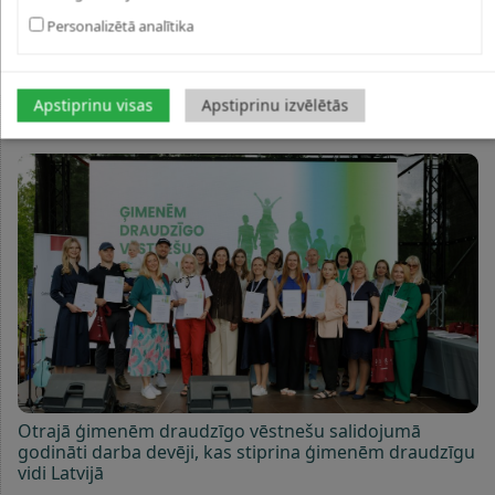
Savienības fonda projektu Nr. 4.3.6.9/1/24/I/001 “Ģimenei
Personalizētā analītika
draudzīgas vides un sabiedrības veidošana”.
Apstiprinu visas
Apstiprinu izvēlētās
JAUNUMI
Otrajā ģimenēm draudzīgo vēstnešu salidojumā
godināti darba devēji, kas stiprina ģimenēm draudzīgu
vidi Latvijā