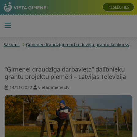
PIESLĒGTIES
Sākums
Ģimenei draudzīgu darba devēju grantu konkurss
“
“Ģimenei draudzīga darbavieta” dalībnieku
grantu projektu piemēri – Latvijas Televīzija
14/11/2022
vietagimenei.lv