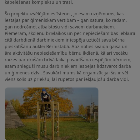
kāpelēšanas kompleksu un trasi.
Šo projektu izvēlējāmies īstenot, jo esam uzņēmums, kas
iestājas par ģimeniskām vērtībām – gan saturā, ko radām,
gan nodrošinot atbalstošu vidi saviem darbiniekiem.
Piemēram, skolēnu brīvlaikos un pēc nepieciešamības jebkurā
citā darbdienā darbiniekiem ir iespēja uzticēt sava bērna
pieskatīšanu auklei Bērnistabā. Apzinoties svaiga gaisa un
āra aktivitāšu nepieciešamību bērnu ikdienā, kā arī vecāku
raizes par drošām brīvā laika pavadīšana iespējām bērniem,
esam snieguši mūsu darbiniekiem iespējas līdzsvarot darba
un ģimenes dzīvi. Savukārt mums kā organizācijai šis ir vēl
viens solis uz priekšu, lai rūpētos par iekļaujošu darba vidi.