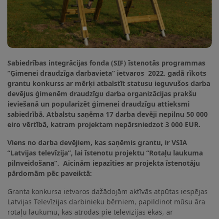
Sabiedrības integrācijas fonda (SIF) īstenotās programmas
“Ģimenei draudzīga darbavieta” ietvaros 2022. gadā rīkots
grantu konkurss ar mērķi atbalstīt statusu ieguvušos darba
devējus ģimenēm draudzīgu darba organizācijas prakšu
ieviešanā un popularizēt ģimenei draudzīgu attieksmi
sabiedrībā. Atbalstu saņēma 17 darba devēji nepilnu 50 000
eiro vērtībā, katram projektam nepārsniedzot 3 000 EUR.
Viens no darba devējiem, kas saņēmis grantu, ir VSIA
“Latvijas televīzija”, lai īstenotu projektu “Rotaļu laukuma
pilnveidošana”. Aicinām iepazīties ar projekta īstenotāju
pārdomām pēc paveiktā:
Granta konkursa ietvaros dažādojām aktīvās atpūtas iespējas
Latvijas Televīzijas darbinieku bērniem, papildinot mūsu āra
rotaļu laukumu, kas atrodas pie televīzijas ēkas, ar