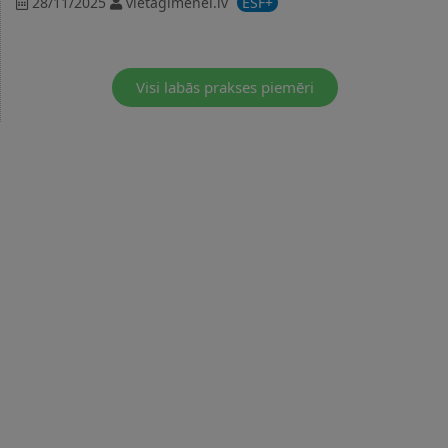
28/11/2025
vietagimenei.lv
ESF+
Visi labās prakses piemēri