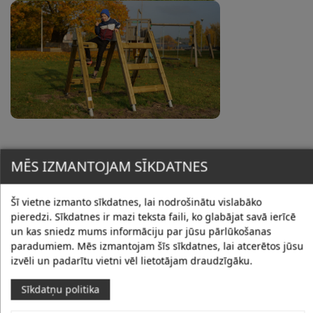
MĒS IZMANTOJAM SĪKDATNES
CITI LABĀS PRAKSES PIEMĒRI
Šī vietne izmanto sīkdatnes, lai nodrošinātu vislabāko
pieredzi. Sīkdatnes ir mazi teksta faili, ko glabājat savā ierīcē
un kas sniedz mums informāciju par jūsu pārlūkošanas
paradumiem. Mēs izmantojam šīs sīkdatnes, lai atcerētos jūsu
izvēli un padarītu vietni vēl lietotājam draudzīgāku.
Sīkdatņu politika