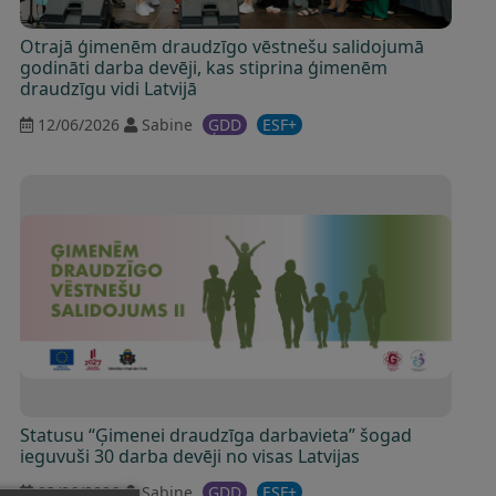
Otrajā ģimenēm draudzīgo vēstnešu salidojumā
godināti darba devēji, kas stiprina ģimenēm
draudzīgu vidi Latvijā
12/06/2026
Sabine
ĢDD
ESF+
Statusu “Ģimenei draudzīga darbavieta” šogad
ieguvuši 30 darba devēji no visas Latvijas
03/06/2026
Sabine
ĢDD
ESF+