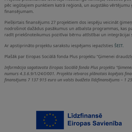
pēc iegūtajiem punktiem katrā reģionā, un augstāko vērtējumu gu
finansējumam.
Piešķirtais finansējums 27 projektiem dos iespēju veicināt ģimeņ
nodrošinot dažādus pasākumus un atbalsta programmas, kas palī
radīt priekšnoteikumus pozitīvai bērnu attīstībai un integrācijai
Ar apstiprināto projektu sarakstu iespējams iepazīsties
ŠEIT.
Plašāk par Eiropas Sociālā fonda Plus projektu “Ģimenei draudz
Informācija sagatavota Eiropas Sociālā fonda Plus projektu “Ģimenei
numurs 4.3.6.9/1/24/I/001. Projekta ietvaros plānotais kopējais fina
finansējums 7 137 915 euro un valsts budžeta
līdzfinansējums – 1 2