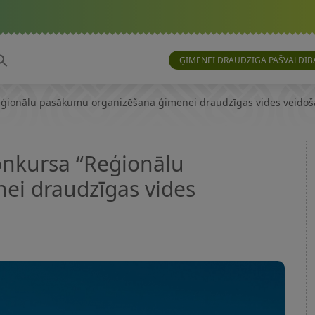
ĢIMENEI DRAUDZĪGA PAŠVALDĪB
Reģionālu pasākumu organizēšana ģimenei draudzīgas vides veidoša
konkursa “Reģionālu
i draudzīgas vides