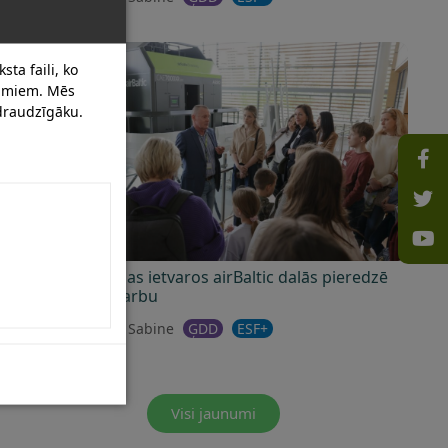
sta faili, ko
dumiem. Mēs
 draudzīgāku.
SIF programmas ietvaros airBaltic dalās pieredzē
par elastīgu darbu
18/05/2026
Sabine
ĢDD
ESF+
Visi jaunumi