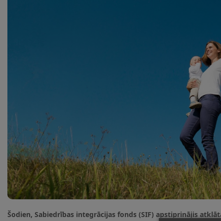
Šodien, Sabiedrības integrācijas fonds (SIF) apstiprinājis at