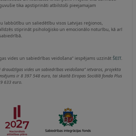
vušie tika apstiprināti atbilstoši pieejamajam
u labbūtību un saliedētību visos Latvijas reģionos,
dzēs stiprināt psiholoģisko un emocionālo noturību, kā arī
 sabiedrībā.
īgas vides un sabiedrības veidošana” iespējams uzzināt
ŠEIT
.
 draudzīgas vides un sabiedrības veidošana” ietvaros, projekta
nsējums ir 8 397 548 euro, tai skaitā Eiropas Sociālā fonda Plus
59 633 euro.