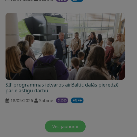
SIF programmas ietvaros airBaltic dalās pieredzē
par elastīgu darbu
18/05/2026
Sabine
ĢDD
ESF+
Visi jaunumi