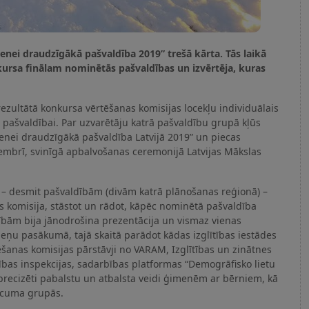
nei draudzīgākā pašvaldība 2019” trešā kārta. Tās laikā
ursa finālam nominētās pašvaldības un izvērtēja, kuras
zultātā konkursa vērtēšanas komisijas locekļu individuālais
 pašvaldībai. Par uzvarētāju katrā pašvaldību grupā kļūs
enei draudzīgākā pašvaldība Latvijā 2019” un piecas
embrī, svinīgā apbalvošanas ceremonijā Latvijas Mākslas
 – desmit pašvaldībām (divām katrā plānošanas reģionā) –
s komisija, stāstot un rādot, kāpēc nominētā pašvaldība
ībām bija jānodrošina prezentācija un vismaz vienas
eņu pasākumā, tajā skaitā parādot kādas izglītības iestādes
ēšanas komisijas pārstāvji no VARAM, Izglītības un zinātnes
dzības inspekcijas, sadarbības platformas “Demogrāfisko lietu
recizēti pabalstu un atbalsta veidi ģimenēm ar bērniem, kā
ecuma grupās.