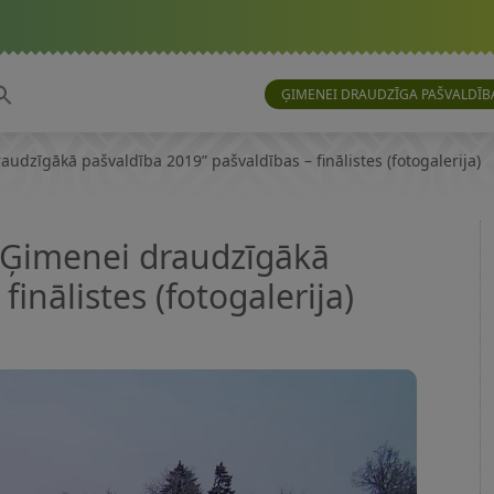
ĢIMENEI DRAUDZĪGA PAŠVALDĪB
udzīgākā pašvaldība 2019” pašvaldības – finālistes (fotogalerija)
 “Ģimenei draudzīgākā
inālistes (fotogalerija)