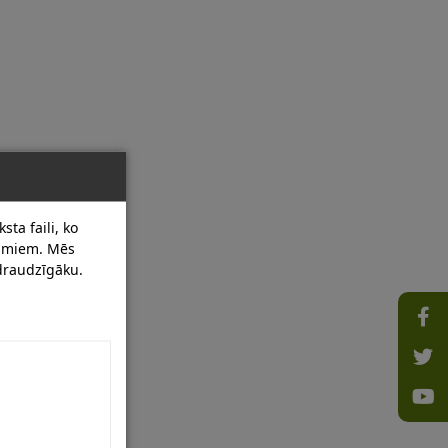
sta faili, ko
dumiem. Mēs
 draudzīgāku.