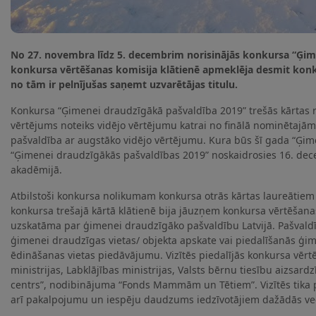
No 27. novembra līdz 5. decembrim norisinājās konkursa “Ģime
konkursa vērtēšanas komisija klātienē apmeklēja desmit konk
no tām ir pelnījušas saņemt uzvarētājas titulu.
Konkursa “Ģimenei draudzīgākā pašvaldība 2019” trešās kārtas re
vērtējums noteiks vidējo vērtējumu katrai no finālā nominētajām
pašvaldība ar augstāko vidējo vērtējumu. Kura būs šī gada “Ģim
“Ģimenei draudzīgākās pašvaldības 2019” noskaidrosies 16. dec
akadēmijā.
Atbilstoši konkursa nolikumam konkursa otrās kārtas laureātiem
konkursa trešajā kārtā klātienē bija jāuzņem konkursa vērtēšana
uzskatāma par ģimenei draudzīgāko pašvaldību Latvijā. Pašvald
ģimenei draudzīgas vietas/ objekta apskate vai piedalīšanās ģim
ēdināšanas vietas piedāvājumu. Vizītēs piedalījās konkursa vērt
ministrijas, Labklājības ministrijas, Valsts bērnu tiesību aizsar
centrs”, nodibinājuma “Fonds Mammām un Tētiem”. Vizītēs tika p
arī pakalpojumu un iespēju daudzums iedzīvotājiem dažādās v