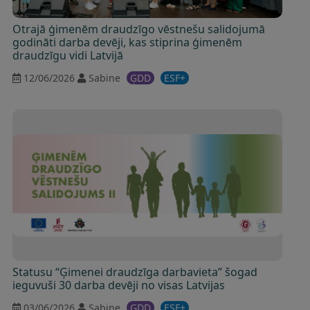
Otrajā ģimenēm draudzīgo vēstnešu salidojumā
godināti darba devēji, kas stiprina ģimenēm
draudzīgu vidi Latvijā
12/06/2026
Sabine
ĢDD
ESF+
Statusu “Ģimenei draudzīga darbavieta” šogad
ieguvuši 30 darba devēji no visas Latvijas
03/06/2026
Sabine
ĢDD
ESF+