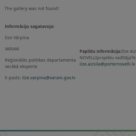
The gallery was not found!
Informāciju sagatavoja:
Ilze Vārpiņa
VARAM
Papildu informācija:
Ilze A
NOVELLIprojektu vadītājaTe
Reģionālās politikas departamenta
ilze.aizsila@porternovelli.lv
vecākā eksperte
E-pasts:
ilze.varpina@varam.gov.lv