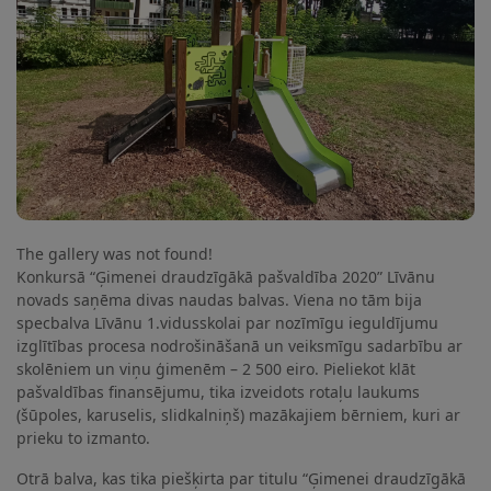
The gallery was not found!
Konkursā “Ģimenei draudzīgākā pašvaldība 2020” Līvānu
novads saņēma divas naudas balvas. Viena no tām bija
specbalva Līvānu 1.vidusskolai par nozīmīgu ieguldījumu
izglītības procesa nodrošināšanā un veiksmīgu sadarbību ar
skolēniem un viņu ģimenēm – 2 500 eiro. Pieliekot klāt
pašvaldības finansējumu, tika izveidots rotaļu laukums
(šūpoles, karuselis, slidkalniņš) mazākajiem bērniem, kuri ar
prieku to izmanto.
Otrā balva, kas tika piešķirta par titulu “Ģimenei draudzīgākā