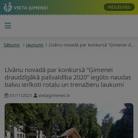
PIESLĒGTIES
Sākums
Jaunumi
Līvānu novadā par konkursā “Ģimenei draudzīgākā pašvaldība 2020” iegūto naudas balvu ierīkoti rotaļu un trenažieru laukumi
Līvānu novadā par konkursā “Ģimenei
draudzīgākā pašvaldība 2020” iegūto naudas
balvu ierīkoti rotaļu un trenažieru laukumi
01/11/2021
vietagimenei.lv