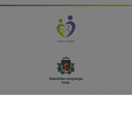
Sabiedrības integrācijas fonds
Adrese: Raiņa bulvāris 15, Rīga, LV-1050
Vienotais reģistra nr: 90001237779
E-pasts:
pasts@sif.gov.lv
Tālrunis: 22811001
https://www.sif.gov.lv/