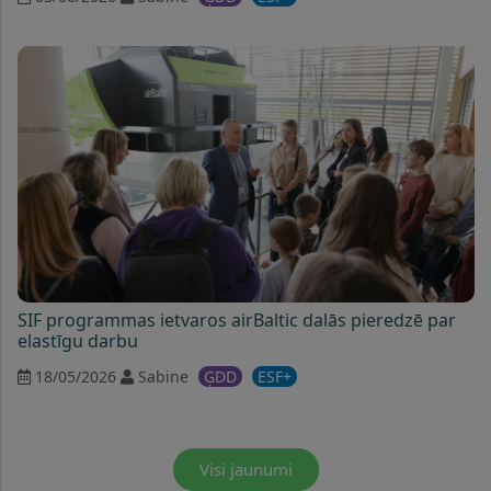
SIF programmas ietvaros airBaltic dalās pieredzē par
elastīgu darbu
18/05/2026
Sabine
ĢDD
ESF+
Visi jaunumi