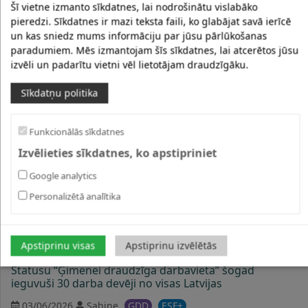
Šī vietne izmanto sīkdatnes, lai nodrošinātu vislabāko
Otrajā ģimenēm draudzīgo vēstnešu salidojumā
pieredzi. Sīkdatnes ir mazi teksta faili, ko glabājat savā ierīcē
godināti darba devēji, kas stiprina ģimenēm draudzīgu
un kas sniedz mums informāciju par jūsu pārlūkošanas
vidi Latvijā
paradumiem. Mēs izmantojam šīs sīkdatnes, lai atcerētos jūsu
izvēli un padarītu vietni vēl lietotājam draudzīgāku.
12/06/2026
Sabine
ĢDD
ESF+
Sīkdatņu politika
Funkcionālās sīkdatnes
Izvēlieties sīkdatnes, ko apstipriniet
Google analytics
Personalizētā analītika
Apstiprinu visas
Apstiprinu izvēlētās
Statusu “Ģimenei draudzīga darbavieta” šogad
ieguvuši 30 darba devēji no visas Latvijas
03/06/2026
Sabine
ĢDD
ESF+