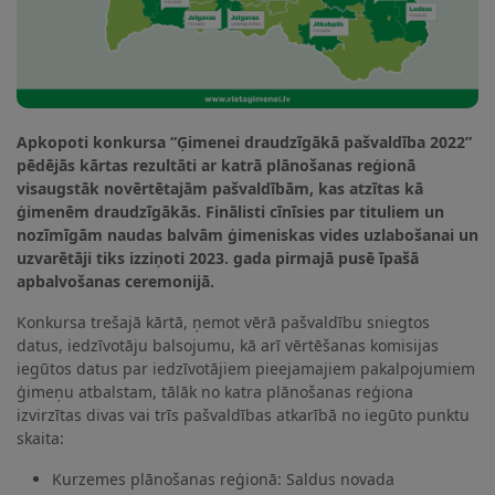
Apkopoti konkursa “Ģimenei draudzīgākā pašvaldība 2022”
pēdējās kārtas rezultāti ar katrā plānošanas reģionā
visaugstāk novērtētajām pašvaldībām, kas atzītas kā
ģimenēm draudzīgākās. Finālisti cīnīsies par tituliem un
nozīmīgām naudas balvām ģimeniskas vides uzlabošanai un
uzvarētāji tiks izziņoti 2023. gada pirmajā pusē īpašā
apbalvošanas ceremonijā.
Konkursa trešajā kārtā, ņemot vērā pašvaldību sniegtos
datus, iedzīvotāju balsojumu, kā arī vērtēšanas komisijas
iegūtos datus par iedzīvotājiem pieejamajiem pakalpojumiem
ģimeņu atbalstam, tālāk no katra plānošanas reģiona
izvirzītas divas vai trīs pašvaldības atkarībā no iegūto punktu
skaita:
Kurzemes plānošanas reģionā: Saldus novada