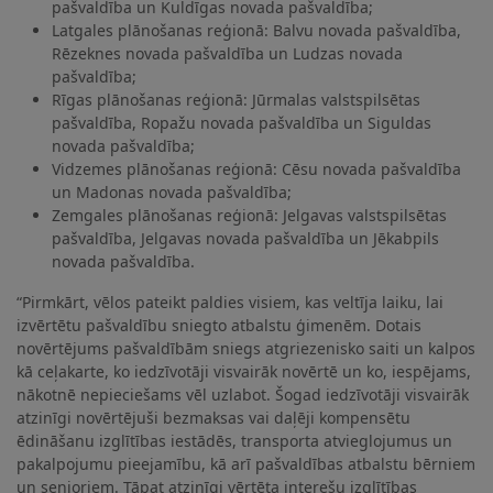
pašvaldība un Kuldīgas novada pašvaldība;
Latgales plānošanas reģionā: Balvu novada pašvaldība,
Rēzeknes novada pašvaldība un Ludzas novada
pašvaldība;
Rīgas plānošanas reģionā: Jūrmalas valstspilsētas
pašvaldība, Ropažu novada pašvaldība un Siguldas
novada pašvaldība;
Vidzemes plānošanas reģionā: Cēsu novada pašvaldība
un Madonas novada pašvaldība;
Zemgales plānošanas reģionā: Jelgavas valstspilsētas
pašvaldība, Jelgavas novada pašvaldība un Jēkabpils
novada pašvaldība.
“Pirmkārt, vēlos pateikt paldies visiem, kas veltīja laiku, lai
izvērtētu pašvaldību sniegto atbalstu ģimenēm. Dotais
novērtējums pašvaldībām sniegs atgriezenisko saiti un kalpos
kā ceļakarte, ko iedzīvotāji visvairāk novērtē un ko, iespējams,
nākotnē nepieciešams vēl uzlabot. Šogad iedzīvotāji visvairāk
atzinīgi novērtējuši bezmaksas vai daļēji kompensētu
ēdināšanu izglītības iestādēs, transporta atvieglojumus un
pakalpojumu pieejamību, kā arī pašvaldības atbalstu bērniem
un senioriem. Tāpat atzinīgi vērtēta interešu izglītības