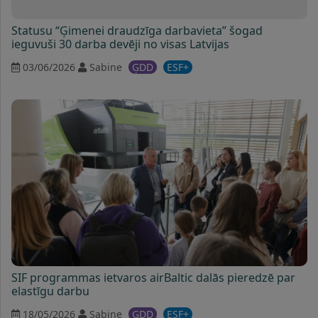
Statusu “Ģimenei draudzīga darbavieta” šogad
ieguvuši 30 darba devēji no visas Latvijas
03/06/2026
Sabine
ĢDD
ESF+
SIF programmas ietvaros airBaltic dalās pieredzē par
elastīgu darbu
18/05/2026
Sabine
ĢDD
ESF+