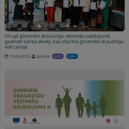
Otrajā ģimenēm draudzīgo vēstnešu salidojumā
godināti darba devēji, kas stiprina ģimenēm draudzīgu
vidi Latvijā
12/06/2026
Sabine
ĢDD
ESF+