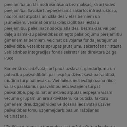
pieejamība un tās nodrošināšana bez maksas, kā arī vides
pieejamība. Savukārt nepieciešams sakārtot infrastruktūru,
nodrošināt atpūtas un izklaides vietas bērniem un
jauniešiem, veicināt pirmsskolas izglītības iestāžu
pieejamību, palielināt nodokļu atlaides, bezmaksas vai par
daļēju samaksu pašvaldības sniegto pakalpojumu pieejamību
ģimenēm ar bērniem, veicināt dzīvojamā fonda jautājumus
pašvaldībā, veselības aprūpes jautājumu sakārtošana,” stāsta
Sabiedrības integrācijas fonda sekretariāta direktore Zaiga
Pūce.
Komentāros iedzīvotāji arī pauž uzslavas, gandarījumu un
pateicību pašvaldībām par iespēju dzīvot savā pašvaldībā,
mudina turpināt iesākto. Vienlaikus iedzīvotāji rosina rīkot
vairāk pasākumus pašvaldību iedzīvotājiem turpat
pašvaldībā, papildināt ar aktīvās atpūtas iespējām visām
vecuma grupām un āra aktivitātēm. Kā būtisku faktoru
ģimenēm draudzīgas vides veidošanā iedzīvotāji uzsver
pašvaldības lomu uzņēmējdarbības un ražošanas
veicināšanā.
Vērtēšanas komisija decembra izskaņā devās pie konkursa