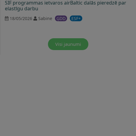
SIF programmas ietvaros airBaltic dalās pieredzē par
elastīgu darbu
18/05/2026
Sabine
ĢDD
ESF+
Visi jaunumi