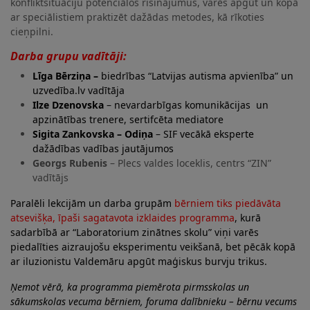
konfliktsituāciju potenciālos risinājumus, varēs apgūt un kopā
ar speciālistiem praktizēt dažādas metodes, kā rīkoties
cieņpilni.
Darba grupu vadītāji:
Līga Bērziņa –
biedrības “Latvijas autisma apvienība” un
uzvedība.lv vadītāja
Ilze Dzenovska
– nevardarbīgas komunikācijas un
apzinātības trenere, sertifcēta mediatore
Sigita Zankovska – Odiņa
– SIF vecākā eksperte
dažādības vadības jautājumos
Georgs Rubenis
– Plecs valdes loceklis, centrs “ZIN”
vadītājs
Paralēli lekcijām un darba grupām
bērniem tiks piedāvāta
atsevišķa, īpaši sagatavota izklaides programma
, kurā
sadarbībā ar “Laboratorium zinātnes skolu” viņi varēs
piedalīties aizraujošu eksperimentu veikšanā, bet pēcāk kopā
ar iluzionistu Valdemāru apgūt maģiskus burvju trikus.
Ņemot vērā, ka programma piemērota pirmsskolas un
sākumskolas vecuma bērniem, foruma dalībnieku – bērnu vecums