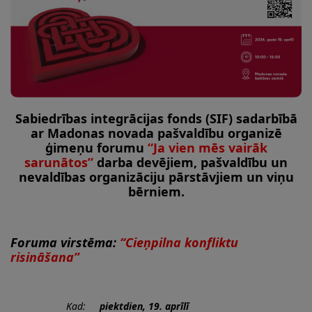
Sabiedrības integrācijas fonds (SIF) sadarbībā
ar Madonas novada pašvaldību
organizē
ģimeņu forumu
“Ja vien mēs vairāk
sarunātos”
darba devējiem, pašvaldību un
nevaldības organizāciju pārstāvjiem un viņu
bērniem.
Foruma virstēma:
“Cieņpilna konfliktu
risināšana”
Kad:
piektdien, 19. aprīlī