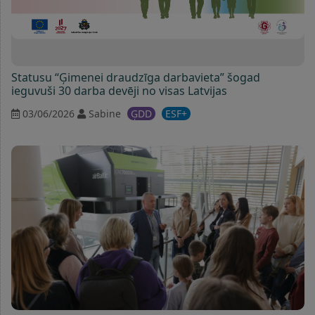
Statusu “Ģimenei draudzīga darbavieta” šogad
ieguvuši 30 darba devēji no visas Latvijas
03/06/2026
Sabine
ĢDD
ESF+