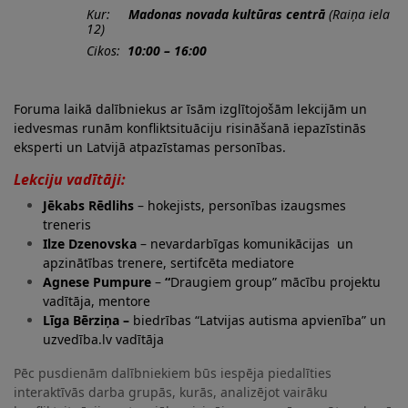
Kur:
Madonas novada kultūras centrā
(Raiņa iela
12)
Cikos:
10:00 – 16:00
Foruma laikā dalībniekus ar īsām izglītojošām lekcijām un
iedvesmas runām konfliktsituāciju risināšanā iepazīstinās
eksperti un Latvijā atpazīstamas personības.
Lekciju vadītāji:
Jēkabs Rēdlihs
– hokejists, personības izaugsmes
treneris
Ilze Dzenovska
– nevardarbīgas komunikācijas un
apzinātības trenere, sertifcēta mediatore
Agnese Pumpure
–
“
Draugiem group” mācību projektu
vadītāja, mentore
Līga Bērziņa –
biedrības “Latvijas autisma apvienība” un
uzvedība.lv vadītāja
Pēc pusdienām dalībniekiem būs iespēja piedalīties
interaktīvās darba grupās, kurās, analizējot vairāku