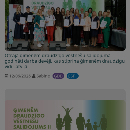
Otrajā ģimenēm draudzīgo vēstnešu salidojumā
godināti darba devēji, kas stiprina ģimenēm draudzīgu
vidi Latvijā
12/06/2026
Sabine
ĢDD
ESF+