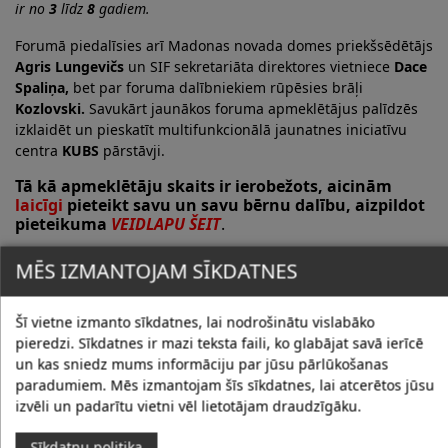
ir no
3
līdz
8
gadiem.
Forumā piedalīsies arī Madonas novada domes priekšsēdētājs
Agris Lungevičs
un SIF sekretariāta direktores vietniece
Dace
Spaliņa,
bet par foruma dalībniekiem rūpēsies brāļi
Kozlovski.
Savukārt jaunākos foruma apmeklētājus palīdzēs
izklaidēt un pieskatīt multifunkcionālā jaunatnes iniciatīvu
centra
KUBS
pārstāvji.
Tā kā apmeklētāju skaits ir ierobežots, aicinām
laicīgi
pieteikt savu un savu bērnu dalību, aizpildot
pieteikuma
VEIDLAPU ŠEIT
.
MĒS IZMANTOJAM SĪKDATNES
Uz tikšanos ģimeņu forumā!
Šī vietne izmanto sīkdatnes, lai nodrošinātu vislabāko
pieredzi. Sīkdatnes ir mazi teksta faili, ko glabājat savā ierīcē
un kas sniedz mums informāciju par jūsu pārlūkošanas
paradumiem. Mēs izmantojam šīs sīkdatnes, lai atcerētos jūsu
izvēli un padarītu vietni vēl lietotājam draudzīgāku.
Foto galerija
Sīkdatņu politika