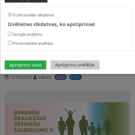
Funkcionālās sīkdatnes
Izvēlieties sīkdatnes, ko apstipriniet
Google analytics
Personalizētā analītika
Otrajā ģimenēm draudzīgo vēstnešu salidojumā
godināti darba devēji, kas stiprina ģimenēm draudzīgu
Apstiprinu visas
Apstiprinu izvēlētās
vidi Latvijā
12/06/2026
Sabine
ĢDD
ESF+