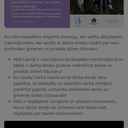
Aicinām noskatīties ekspertu diskusiju, kas veltīta aktuālajiem
izaicinājumiem, kas saistīti ar darba devēju rūpēm par savu
darbinieku ģimenes un privātās dzīves līdzsvaru.
Kādi Latvijā ir izaicinājumi darbaspēka nodrošināšanā un
kādas ir darba devēju prakses nodrošinot darba un
privātās dzīves līdzsvaru?
Ko nosaka Darba likums un ko darba devēji dara
papildus, lai atbalstītu un iesaistītu darba ņēmējus,
pievēršot papildu uzmanību darbinieku darba un
ģimenes dzīves līdzsvaram?
Kādi ir iespējamie risinājumi un atbalsta instrumenti,
kurus darba devēji var izmantot savā darba vidē,
rūpējoties par saviem darbiniekiem?