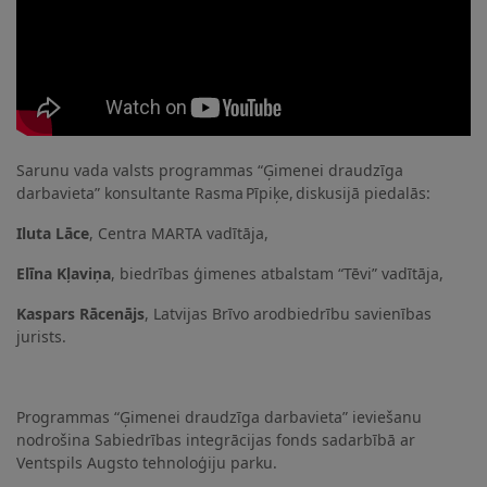
Sarunu vada valsts programmas “Ģimenei draudzīga
darbavieta” konsultante Rasma Pīpiķe, diskusijā piedalās:
Iluta Lāce
, Centra MARTA vadītāja,
Elīna Kļaviņa
, biedrības ģimenes atbalstam “Tēvi” vadītāja,
Kaspars Rācenājs
, Latvijas Brīvo arodbiedrību savienības
jurists.
Programmas “Ģimenei draudzīga darbavieta” ieviešanu
nodrošina Sabiedrības integrācijas fonds sadarbībā ar
Ventspils Augsto tehnoloģiju parku.