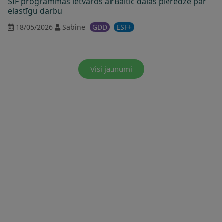
SIF programmas ietvaros airBaltic dalās pieredzē par
elastīgu darbu
18/05/2026
Sabine
ĢDD
ESF+
Visi jaunumi