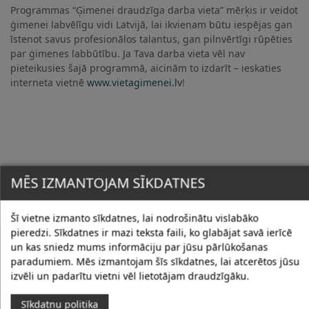
Programmas “Ģimenei draudzīga darba vieta” mērķis ir veidot
ģimenei labvēlīgu vidi Latvijā, lai ikvienam būtu iespējas gan
īstenot savus profesionālos talantus, gan pilnvērtīgi rūpēties
par ģimenes labbūtību. Ja Tava darba vieta vēl nav
pieteikusies šajā programmā, aicinām to izdarīt – ieskaties
interneta vietnē
www.vietagimenei.lv
!
MĒS IZMANTOJAM SĪKDATNES
Šī vietne izmanto sīkdatnes, lai nodrošinātu vislabāko
pieredzi. Sīkdatnes ir mazi teksta faili, ko glabājat savā ierīcē
JAUNUMI
un kas sniedz mums informāciju par jūsu pārlūkošanas
paradumiem. Mēs izmantojam šīs sīkdatnes, lai atcerētos jūsu
izvēli un padarītu vietni vēl lietotājam draudzīgāku.
Sīkdatņu politika