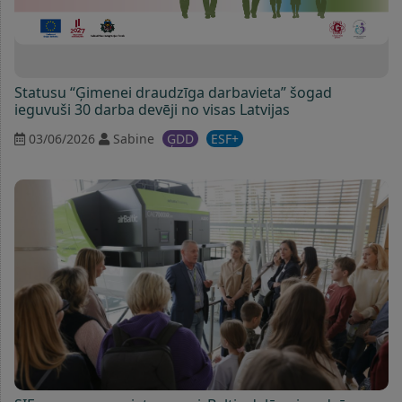
Statusu “Ģimenei draudzīga darbavieta” šogad
ieguvuši 30 darba devēji no visas Latvijas
03/06/2026
Sabine
ĢDD
ESF+