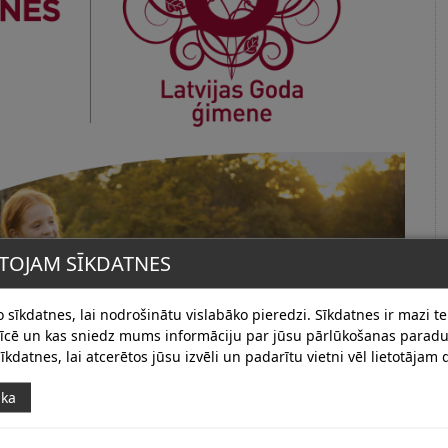
TOJAM SĪKDATNES
 sīkdatnes, lai nodrošinātu vislabāko pieredzi. Sīkdatnes ir mazi tek
erīcē un kas sniedz mums informāciju par jūsu pārlūkošanas para
īkdatnes, lai atcerētos jūsu izvēli un padarītu vietni vēl lietotājam
ika