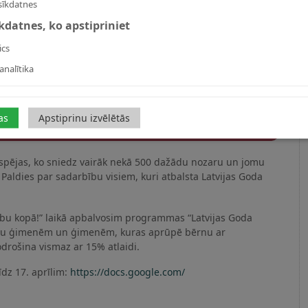
sīkdatnes
īkdatnes, ko apstipriniet
ics
analītika
as
Apstiprinu izvēlētās
espējas, ko sniedz vairāk nekā 500 dažādu nozaru un jomu
Paldies par sadarbību visiem, kuri atbalsta Latvijas Goda
ību kopā!” laikā apbalvosim programmas “Latvijas Goda
rnu ģimenēm un ģimenēm, kuras aprūpē bērnu ar
drošina vismaz ar 15% atlaidi.
īdz 17. aprīlim:
https://docs.google.com/