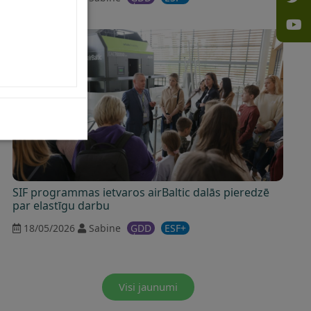
SIF programmas ietvaros airBaltic dalās pieredzē
par elastīgu darbu
18/05/2026
Sabine
ĢDD
ESF+
Visi jaunumi