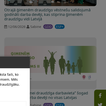
Otrajā ģimenēm draudzīgo vēstnešu salidojumā
godināti darba devēji, kas stiprina ģimenēm
draudzīgu vidi Latvijā
12/06/2026
Sabine
ĢDD
ESF+
sta faili, ko
dumiem. Mēs
 draudzīgāku.
Statusu “Ģimenei draudzīga darbavieta” šogad
ieguvuši 30 darba devēji no visas Latvijas
03/06/2026
Sabine
ĢDD
ESF+