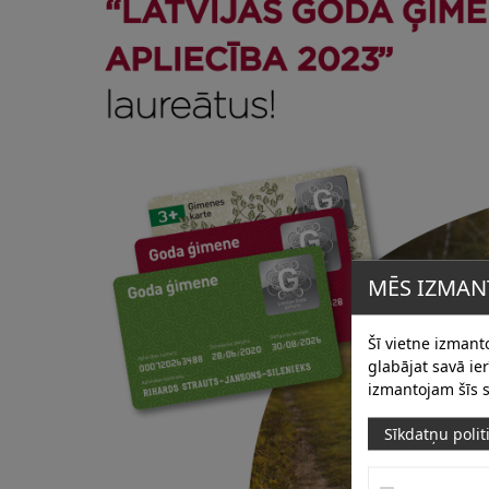
MĒS IZMAN
Šī vietne izmanto
glabājat savā i
izmantojam šīs s
Sīkdatņu polit