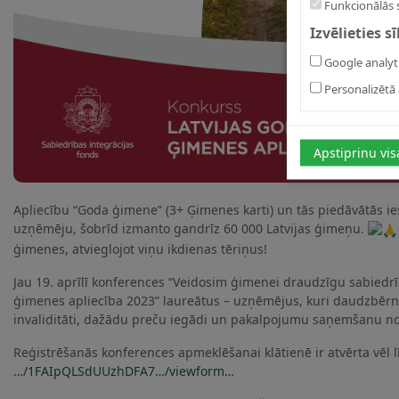
Funkcionālās 
Izvēlieties s
Google analyt
Personalizētā 
Apstiprinu vis
Apliecību “Goda ģimene” (3+ Ģimenes karti) un tās piedāvātās i
uzņēmēju, šobrīd izmanto gandrīz 60 000 Latvijas ģimeņu.
ģimenes, atvieglojot viņu ikdienas tēriņus!
Jau 19. aprīlī konferences “Veidosim ģimenei draudzīgu sabiedr
ģimenes apliecība 2023” laureātus – uzņēmējus, kuri daudzbē
invaliditāti, dažādu preču iegādi un pakalpojumu saņemšanu no
Reģistrēšanās konferences apmeklēšanai klātienē ir atvērta vēl l
…/1FAIpQLSdUUzhDFA7…/viewform…