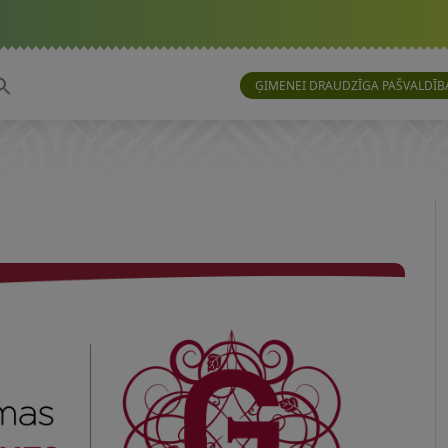
ĢIMENEI DRAUDZĪGA PAŠVALDĪB