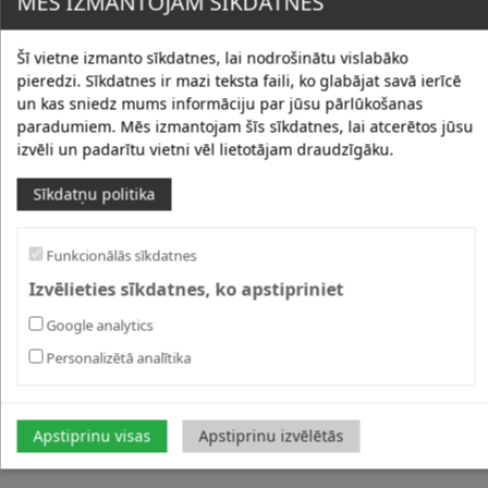
MĒS IZMANTOJAM SĪKDATNES
Šī vietne izmanto sīkdatnes, lai nodrošinātu vislabāko
pieredzi. Sīkdatnes ir mazi teksta faili, ko glabājat savā ierīcē
un kas sniedz mums informāciju par jūsu pārlūkošanas
paradumiem. Mēs izmantojam šīs sīkdatnes, lai atcerētos jūsu
izvēli un padarītu vietni vēl lietotājam draudzīgāku.
Sīkdatņu politika
Funkcionālās sīkdatnes
Izvēlieties sīkdatnes, ko apstipriniet
Google analytics
Personalizētā analītika
Apstiprinu visas
Apstiprinu izvēlētās