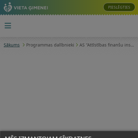
PIESLĒGTIES
Sākums
Programmas dalībnieki
AS “Attīstības finanšu institūcija Altum”