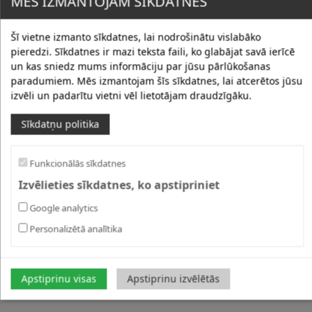
MĒS IZMANTOJAM SĪKDATNES
Šī vietne izmanto sīkdatnes, lai nodrošinātu vislabāko
pieredzi. Sīkdatnes ir mazi teksta faili, ko glabājat savā ierīcē
un kas sniedz mums informāciju par jūsu pārlūkošanas
paradumiem. Mēs izmantojam šīs sīkdatnes, lai atcerētos jūsu
izvēli un padarītu vietni vēl lietotājam draudzīgāku.
Sīkdatņu politika
Funkcionālās sīkdatnes
Izvēlieties sīkdatnes, ko apstipriniet
Google analytics
Personalizētā analītika
Apstiprinu visas
Apstiprinu izvēlētās