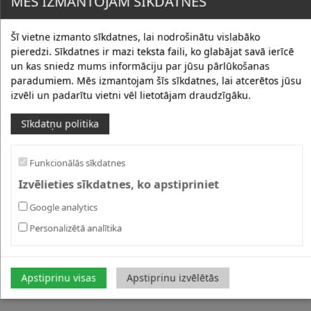
MĒS IZMANTOJAM SĪKDATNES
Šī vietne izmanto sīkdatnes, lai nodrošinātu vislabāko
pieredzi. Sīkdatnes ir mazi teksta faili, ko glabājat savā ierīcē
un kas sniedz mums informāciju par jūsu pārlūkošanas
paradumiem. Mēs izmantojam šīs sīkdatnes, lai atcerētos jūsu
izvēli un padarītu vietni vēl lietotājam draudzīgāku.
Sīkdatņu politika
Funkcionālās sīkdatnes
Izvēlieties sīkdatnes, ko apstipriniet
Google analytics
Personalizētā analītika
Apstiprinu visas
Apstiprinu izvēlētās