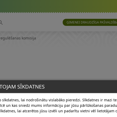
ĢIMENEI DRAUDZĪGA PAŠVALDĪB
regulēšanas komisija
TOJAM SĪKDATNES
 sīkdatnes, lai nodrošinātu vislabāko pieredzi. Sīkdatnes ir mazi tek
erīcē un kas sniedz mums informāciju par jūsu pārlūkošanas para
īkdatnes, lai atcerētos jūsu izvēli un padarītu vietni vēl lietotājam