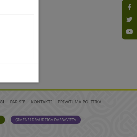
GI
PAR SIF
KONTAKTI
PRIVĀTUMA POLITIKA
A
ĢIMENEI DRAUDZĪGA DARBAVIETA