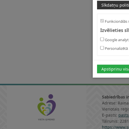
Sīkdatņu polit
Funkcionālās 
Izvēlieties s
Google analyt
Personalizētā 
Apstiprinu vis
Sabiedrības i
Adrese: Raiņa
Vienotais reģ
E-pasts:
pasts
Tālrunis: 228
https://www.si