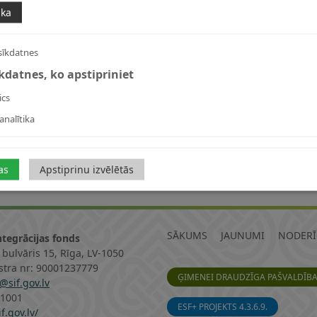
ika
sīkdatnes
īkdatnes, ko apstipriniet
ics
analītika
as
Apstiprinu izvēlētās
SĀKUMS
JAUNUMI
NODERĪ
ntegrācijas fonds
 bulvāris 15, Rīga, LV-1050
istra nr: 90001237779
ĢIMENEI DRAUDZĪGA PAŠVALDĪB
@sif.gov.lv
11001
ESF+ PROJEKTS 4.3.6.9.
f.gov.lv/