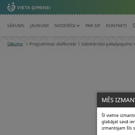
SĀKUMS
JAUNUMI
NODERĪGI
PAR SIF
KONTAKTI
Sākums
Programmas dalībnieki
Sabiedrisko pakalpojumu 
MĒS IZMAN
Šī vietne izmanto
glabājat savā i
izmantojam šīs s