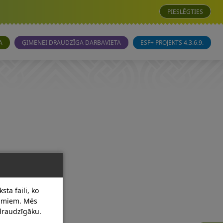
PIESLĒGTIES
A
ĢIMENEI DRAUDZĪGA DARBAVIETA
ESF+ PROJEKTS 4.3.6.9.
sta faili, ko
dumiem. Mēs
 draudzīgāku.