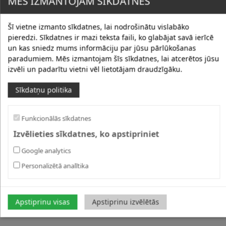
MĒS IZMANTOJAM SĪKDATNES
Šī vietne izmanto sīkdatnes, lai nodrošinātu vislabāko
pieredzi. Sīkdatnes ir mazi teksta faili, ko glabājat savā ierīcē
un kas sniedz mums informāciju par jūsu pārlūkošanas
paradumiem. Mēs izmantojam šīs sīkdatnes, lai atcerētos jūsu
izvēli un padarītu vietni vēl lietotājam draudzīgāku.
Sīkdatņu politika
Funkcionālās sīkdatnes
Izvēlieties sīkdatnes, ko apstipriniet
Google analytics
Personalizētā analītika
Apstiprinu visas
Apstiprinu izvēlētās