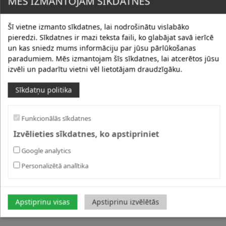
MĒS IZMANTOJAM SĪKDATNES
Šī vietne izmanto sīkdatnes, lai nodrošinātu vislabāko
pieredzi. Sīkdatnes ir mazi teksta faili, ko glabājat savā ierīcē
un kas sniedz mums informāciju par jūsu pārlūkošanas
paradumiem. Mēs izmantojam šīs sīkdatnes, lai atcerētos jūsu
izvēli un padarītu vietni vēl lietotājam draudzīgāku.
Sīkdatņu politika
Funkcionālās sīkdatnes
Izvēlieties sīkdatnes, ko apstipriniet
Google analytics
Personalizētā analītika
Apstiprinu visas
Apstiprinu izvēlētās