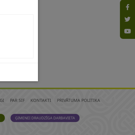
GI
PAR SIF
KONTAKTI
PRIVĀTUMA POLITIKA
A
ĢIMENEI DRAUDZĪGA DARBAVIETA