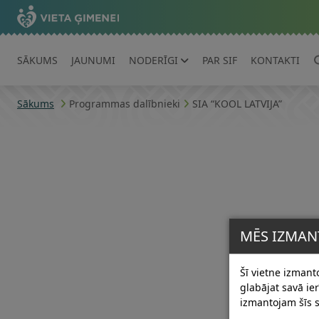
SĀKUMS
JAUNUMI
NODERĪGI
PAR SIF
KONTAKTI
Sākums
Programmas dalībnieki
SIA “KOOL LATVIJA”
MĒS IZMAN
Šī vietne izmanto
glabājat savā i
izmantojam šīs s