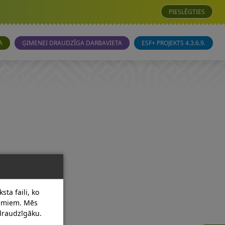
PIESLĒGTIES
A
ĢIMENEI DRAUDZĪGA DARBAVIETA
ESF+ PROJEKTS 4.3.6.9.
sta faili, ko
dumiem. Mēs
 draudzīgāku.