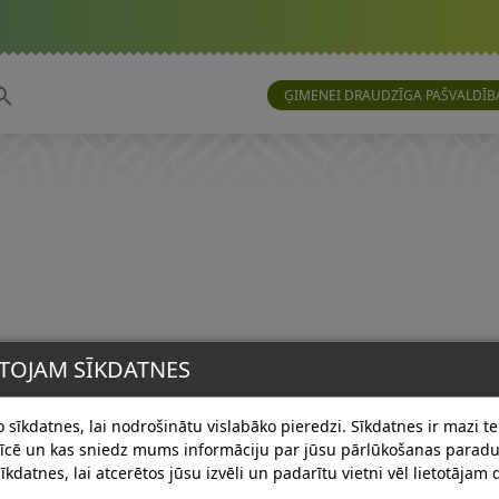
ĢIMENEI DRAUDZĪGA PAŠVALDĪB
TOJAM SĪKDATNES
 sīkdatnes, lai nodrošinātu vislabāko pieredzi. Sīkdatnes ir mazi tek
erīcē un kas sniedz mums informāciju par jūsu pārlūkošanas para
īkdatnes, lai atcerētos jūsu izvēli un padarītu vietni vēl lietotājam