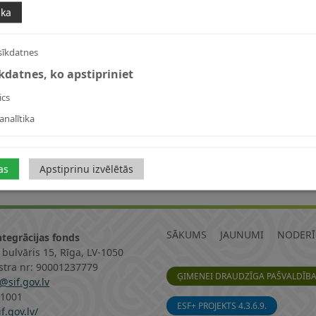
ika
sīkdatnes
īkdatnes, ko apstipriniet
ics
analītika
as
Apstiprinu izvēlētās
SĀKUMS
JAUNUMI
NODERĪ
ntegrācijas fonds
 bulvāris 15, Rīga, LV-1050
istra nr: 90001237779
ĢIMENEI DRAUDZĪGA PAŠVALDĪB
@sif.gov.lv
11001
ESF+ PROJEKTS 4.3.6.9.
f.gov.lv/