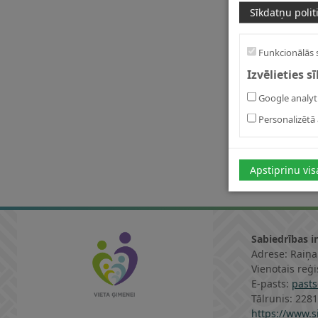
Sīkdatņu polit
Funkcionālās 
Izvēlieties s
Google analyt
Personalizētā 
Apstiprinu vis
Sabiedrības i
Adrese: Raiņa
Vienotais reģ
E-pasts:
pasts
Tālrunis: 228
https://www.si