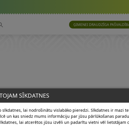
ĢIMENEI DRAUDZĪGA PAŠVALDĪB
TOJAM SĪKDATNES
 sīkdatnes, lai nodrošinātu vislabāko pieredzi. Sīkdatnes ir mazi tek
erīcē un kas sniedz mums informāciju par jūsu pārlūkošanas para
īkdatnes, lai atcerētos jūsu izvēli un padarītu vietni vēl lietotājam