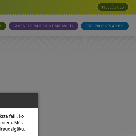
PIESLĒGTIES
A
ĢIMENEI DRAUDZĪGA DARBAVIETA
ESF+ PROJEKTS 4.3.6.9.
sta faili, ko
dumiem. Mēs
 draudzīgāku.