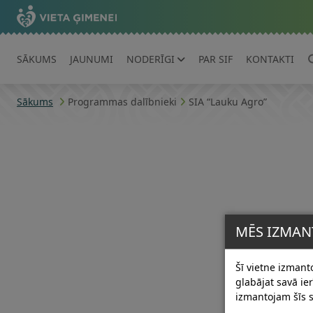
SĀKUMS
JAUNUMI
NODERĪGI
PAR SIF
KONTAKTI
Sākums
Programmas dalībnieki
SIA “Lauku Agro”
MĒS IZMAN
Šī vietne izmanto
glabājat savā i
izmantojam šīs s