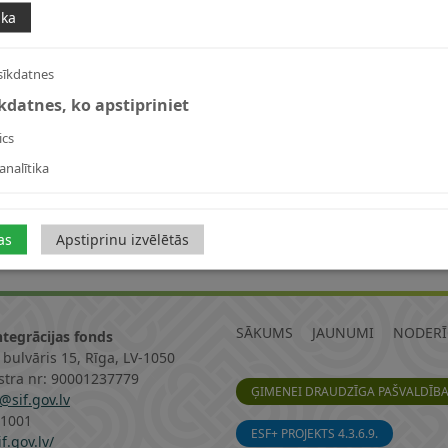
ika
sīkdatnes
īkdatnes, ko apstipriniet
ics
analītika
as
Apstiprinu izvēlētās
SĀKUMS
JAUNUMI
NODERĪ
ntegrācijas fonds
 bulvāris 15, Rīga, LV-1050
istra nr: 90001237779
ĢIMENEI DRAUDZĪGA PAŠVALDĪB
@sif.gov.lv
11001
ESF+ PROJEKTS 4.3.6.9.
f.gov.lv/