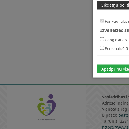
Sīkdatņu polit
Funkcionālās 
Izvēlieties s
Google analyt
Personalizētā 
Apstiprinu vis
Sabiedrības i
Adrese: Raiņa
Vienotais reģ
E-pasts:
pasts
Tālrunis: 228
https://www.si