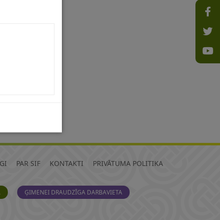
GI
PAR SIF
KONTAKTI
PRIVĀTUMA POLITIKA
A
ĢIMENEI DRAUDZĪGA DARBAVIETA