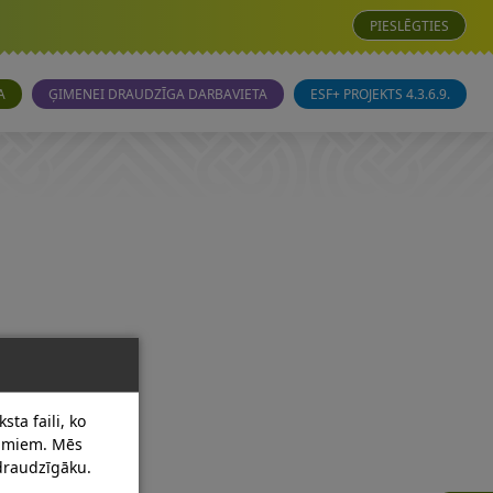
PIESLĒGTIES
A
ĢIMENEI DRAUDZĪGA DARBAVIETA
ESF+ PROJEKTS 4.3.6.9.
sta faili, ko
dumiem. Mēs
 draudzīgāku.