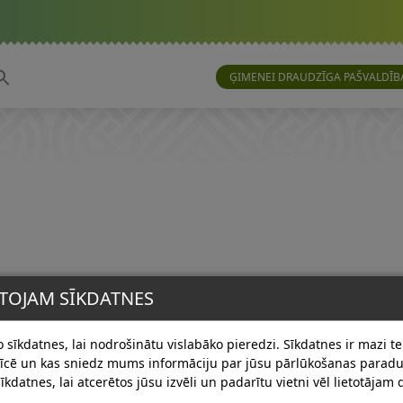
ĢIMENEI DRAUDZĪGA PAŠVALDĪB
TOJAM SĪKDATNES
 sīkdatnes, lai nodrošinātu vislabāko pieredzi. Sīkdatnes ir mazi tek
erīcē un kas sniedz mums informāciju par jūsu pārlūkošanas para
īkdatnes, lai atcerētos jūsu izvēli un padarītu vietni vēl lietotājam