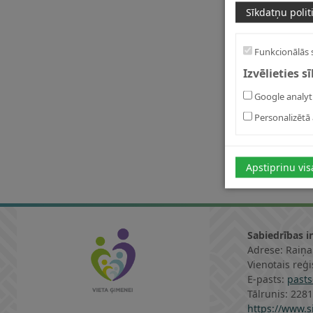
Sīkdatņu polit
Funkcionālās 
Izvēlieties s
Google analyt
Personalizētā 
Apstiprinu vis
Sabiedrības i
Adrese: Raiņa
Vienotais reģ
E-pasts:
pasts
Tālrunis: 228
https://www.si