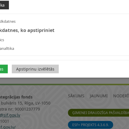
ika
sīkdatnes
īkdatnes, ko apstipriniet
ics
analītika
as
Apstiprinu izvēlētās
SĀKUMS
JAUNUMI
NODERĪ
ntegrācijas fonds
 bulvāris 15, Rīga, LV-1050
istra nr: 90001237779
ĢIMENEI DRAUDZĪGA PAŠVALDĪB
@sif.gov.lv
11001
ESF+ PROJEKTS 4.3.6.9.
f.gov.lv/