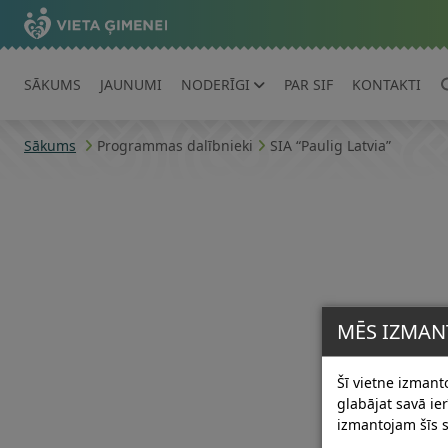
SĀKUMS
JAUNUMI
NODERĪGI
PAR SIF
KONTAKTI
Sākums
Programmas dalībnieki
SIA “Paulig Latvia”
MĒS IZMAN
Šī vietne izmanto
glabājat savā i
izmantojam šīs s