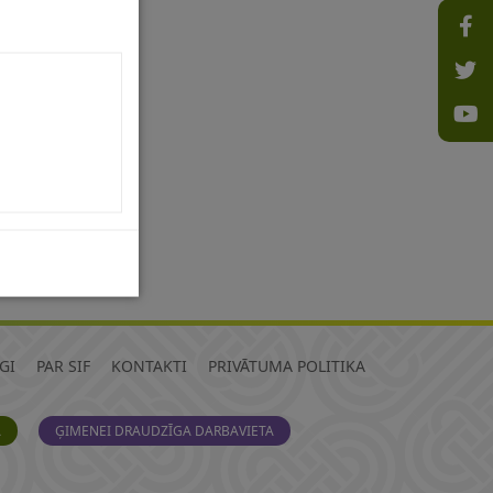
GI
PAR SIF
KONTAKTI
PRIVĀTUMA POLITIKA
A
ĢIMENEI DRAUDZĪGA DARBAVIETA