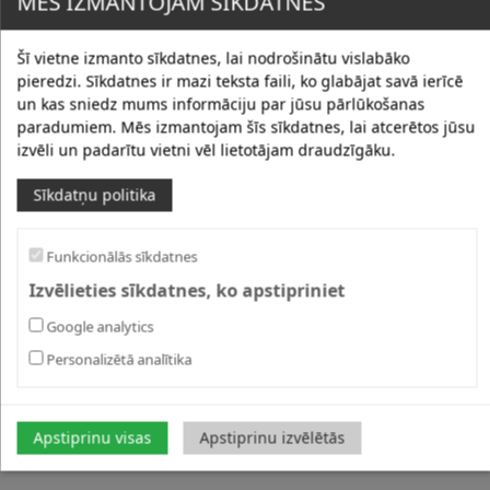
MĒS IZMANTOJAM SĪKDATNES
Šī vietne izmanto sīkdatnes, lai nodrošinātu vislabāko
pieredzi. Sīkdatnes ir mazi teksta faili, ko glabājat savā ierīcē
un kas sniedz mums informāciju par jūsu pārlūkošanas
paradumiem. Mēs izmantojam šīs sīkdatnes, lai atcerētos jūsu
izvēli un padarītu vietni vēl lietotājam draudzīgāku.
Sīkdatņu politika
Funkcionālās sīkdatnes
Izvēlieties sīkdatnes, ko apstipriniet
Google analytics
Personalizētā analītika
Apstiprinu visas
Apstiprinu izvēlētās