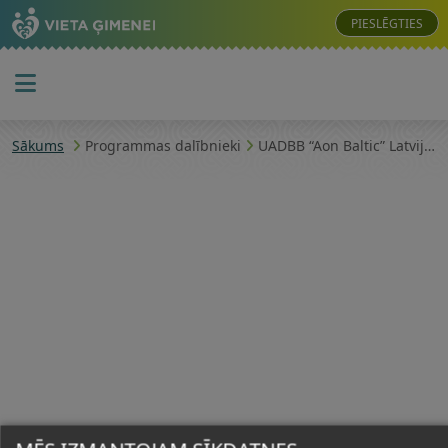
PIESLĒGTIES
Sākums
Programmas dalībnieki
UADBB “Aon Baltic” Latvijas filiāle