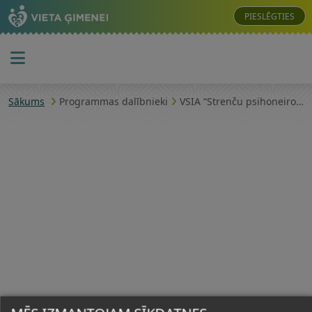
PIESLĒGTIES
Sākums
Programmas dalībnieki
VSIA “Strenču psihoneiroloģiskā slimnīca”