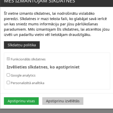
MĒS IZMANTOJAM SĪKDATNES
Šī vietne izmanto sīkdatnes, lai nodrošinātu vislabāko
pieredzi. Sīkdatnes ir mazi teksta faili, ko glabājat savā ierīcē
un kas sniedz mums informāciju par jūsu pārlūkošanas
paradumiem. Mēs izmantojam šīs sīkdatnes, lai atcerētos jūsu
izvēli un padarītu vietni vēl lietotājam draudzīgāku.
Sīkdatņu politika
Funkcionālās sīkdatnes
Izvēlieties sīkdatnes, ko apstipriniet
Google analytics
Personalizētā analītika
Apstiprinu visas
Apstiprinu izvēlētās