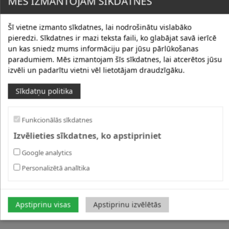
MĒS IZMANTOJAM SĪKDATNES
Šī vietne izmanto sīkdatnes, lai nodrošinātu vislabāko
pieredzi. Sīkdatnes ir mazi teksta faili, ko glabājat savā ierīcē
un kas sniedz mums informāciju par jūsu pārlūkošanas
paradumiem. Mēs izmantojam šīs sīkdatnes, lai atcerētos jūsu
izvēli un padarītu vietni vēl lietotājam draudzīgāku.
Sīkdatņu politika
Funkcionālās sīkdatnes
Izvēlieties sīkdatnes, ko apstipriniet
Google analytics
Personalizētā analītika
Apstiprinu visas
Apstiprinu izvēlētās