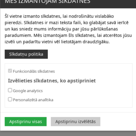
MĒS IZMANTOJAM SĪKDATNES
Šī vietne izmanto sīkdatnes, lai nodrošinātu vislabāko
pieredzi. Sīkdatnes ir mazi teksta faili, ko glabājat savā ierīcē
un kas sniedz mums informāciju par jūsu pārlūkošanas
paradumiem. Mēs izmantojam šīs sīkdatnes, lai atcerētos jūsu
izvēli un padarītu vietni vēl lietotājam draudzīgāku.
Sīkdatņu politika
Funkcionālās sīkdatnes
Izvēlieties sīkdatnes, ko apstipriniet
Google analytics
Personalizētā analītika
Apstiprinu visas
Apstiprinu izvēlētās