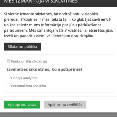
MĒS IZMANTOJAM SĪKDATNES
Šī vietne izmanto sīkdatnes, lai nodrošinātu vislabāko
pieredzi. Sīkdatnes ir mazi teksta faili, ko glabājat savā ierīcē
un kas sniedz mums informāciju par jūsu pārlūkošanas
paradumiem. Mēs izmantojam šīs sīkdatnes, lai atcerētos jūsu
izvēli un padarītu vietni vēl lietotājam draudzīgāku.
Sīkdatņu politika
Funkcionālās sīkdatnes
Izvēlieties sīkdatnes, ko apstipriniet
Google analytics
Personalizētā analītika
Apstiprinu visas
Apstiprinu izvēlētās