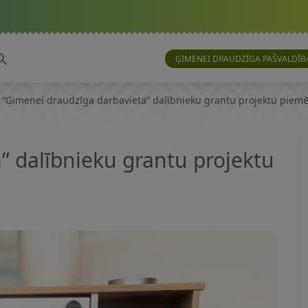
ĢIMENEI DRAUDZĪGA PAŠVALDĪB
“Ģimenei draudzīga darbavieta” dalībnieku grantu projektu piemēr
” dalībnieku grantu projektu