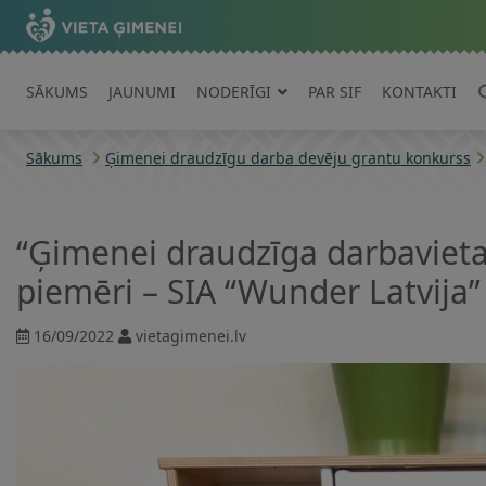
SĀKUMS
JAUNUMI
NODERĪGI
PAR SIF
KONTAKTI
Sākums
Ģimenei draudzīgu darba devēju grantu konkurss
“Ģimenei draudzīga darbavieta
piemēri – SIA “Wunder Latvija”
16/09/2022
vietagimenei.lv