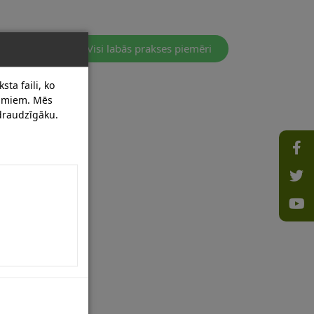
Visi labās prakses piemēri
sta faili, ko
dumiem. Mēs
 draudzīgāku.