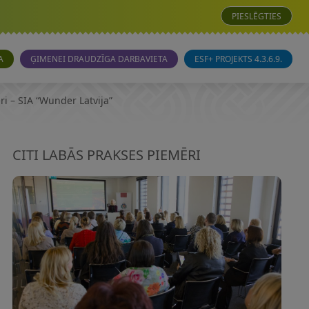
PIESLĒGTIES
A
ĢIMENEI DRAUDZĪGA DARBAVIETA
ESF+ PROJEKTS 4.3.6.9.
i – SIA “Wunder Latvija”
CITI LABĀS PRAKSES PIEMĒRI