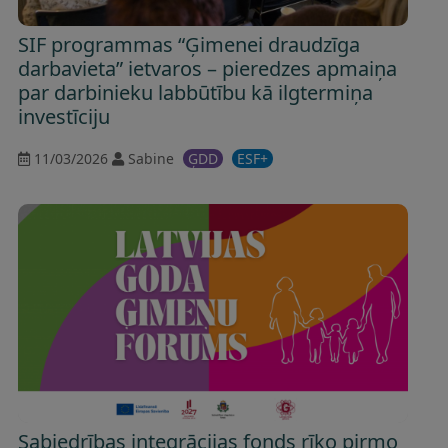
SIF programmas “Ģimenei draudzīga
darbavieta” ietvaros – pieredzes apmaiņa
par darbinieku labbūtību kā ilgtermiņa
investīciju
11/03/2026
Sabine
ĢDD
ESF+
Sabiedrības integrācijas fonds rīko pirmo