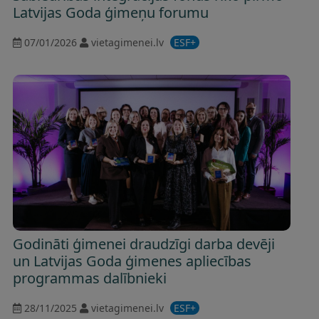
Latvijas Goda ģimeņu forumu
07/01/2026
vietagimenei.lv
ESF+
Godināti ģimenei draudzīgi darba devēji
un Latvijas Goda ģimenes apliecības
programmas dalībnieki
28/11/2025
vietagimenei.lv
ESF+