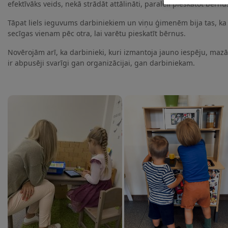
efektīvāks veids, nekā strādāt attālināti, paralēli pieskatot bērnu
Tāpat liels ieguvums darbiniekiem un viņu ģimenēm bija tas, ka 
secīgas vienam pēc otra, lai varētu pieskatīt bērnus.
Novērojām arī, ka darbinieki, kuri izmantoja jauno iespēju, ma
ir abpusēji svarīgi gan organizācijai, gan darbiniekam.