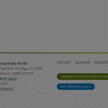
SĀKUMS
JAUNUMI
NODERĪ
ntegrācijas fonds
 bulvāris 15, Rīga, LV-1050
istra nr: 90001237779
ĢIMENEI DRAUDZĪGA PAŠVALDĪB
@sif.gov.lv
11001
ESF+ PROJEKTS 4.3.6.9.
f.gov.lv/