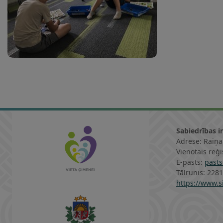
Sabiedrības i
Adrese: Raiņa
Vienotais reģ
E-pasts:
pasts
Tālrunis: 228
https://www.si