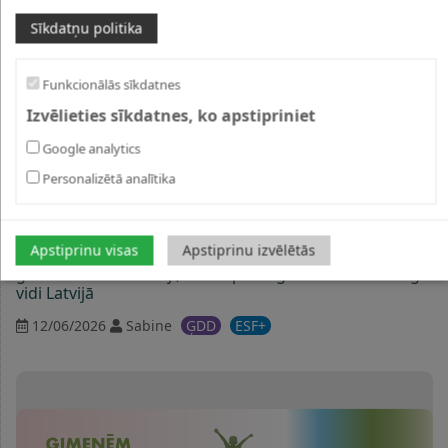
Sīkdatņu politika
Funkcionālās sīkdatnes
Izvēlieties sīkdatnes, ko apstipriniet
Google analytics
Personalizētā analītika
Apstiprinu visas
Apstiprinu izvēlētās
Otrajā ģimenēm draudzīgo vēstnešu salidojumā
godināti darba devēji, kas stiprina ģimenēm draudzīgu
vidi Latvijā
12/06/2026
Sabine
ĢDD
ESF+