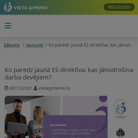
PIESLĒGTIES
Sākums
Jaunumi
Ko paredz jaunā ES direktīva: kas jānodrošina darba devējiem?
Ko paredz jaunā ES direktīva: kas jānodrošina
darba devējiem?
30/12/2021
vietagimenei.lv