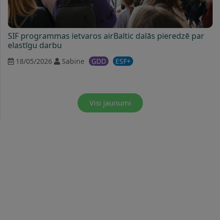
SIF programmas ietvaros airBaltic dalās pieredzē par
elastīgu darbu
18/05/2026
Sabine
ĢDD
ESF+
Visi jaunumi