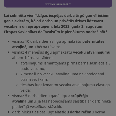
Lai sekmētu vienlīdzīgas iespējas darba tirgū gan vīriešiem,
gan sievietēm, kā arī darba un privātās dzīves līdzsvaru
vecākiem un aprūpētājiem, līdz 2022. gada 2. augustam
Eiropas Savienības dalībvalstīm ir pienākums nodrošināt*:
vismaz 10 darba dienas ilgu apmaksātu
paternitātes
atvaļinājumu
bērna tēvam;
vismaz 4 mēnešus ilgu apmaksātu
vecāku atvaļinājumu
abiem bērna vecākiem:
atvaļinājums izmantojams pirms bērns sasniedzis 8
gadu vecumu;
2 mēneši no vecāku atvaļinājuma nav nododami
otram vecākam;
tiesības lūgt izmantot vecāku atvaļinājumu elastīgā
veidā;
vismaz 5 darba dienu gadā ilgu
aprūpētāja
atvaļinājumu
, ja tas nepieciešams saistībā ar darbinieka
piederīgā veselības stāvokli.
darbinieku tiesības lūgt
elastīgu darba režīmu
bērna