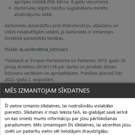
aprūpes nolūkā (līdz bērna 8 gadu vecumam);
darbinieku iegūto tiesību saglabāšanu minēto
atvaļinājumu laikā;
darbinieku aizsardzību pret diskrimināciju, atlaišanu un
citām nelabvēlīgām sekām, ja darbinieks ir izmantojis
Direktīvā paredzētās tiesības.
Plašāk:
ej.uz/direktiva_lidzsvars
*Saskaņā ar Eiropas Parlamenta un Padomes 2019. gada 20.
jūnija direktīvu 2019/1158 par darba un privātās dzīves
līdzsvaru vecākiem un aprūpētājiem. Prasības jāievieš līdz
2022. gada 2. augustam.
MĒS IZMANTOJAM SĪKDATNES
Šī vietne izmanto sīkdatnes, lai nodrošinātu vislabāko
pieredzi. Sīkdatnes ir mazi teksta faili, ko glabājat savā ierīcē
un kas sniedz mums informāciju par jūsu pārlūkošanas
paradumiem. Mēs izmantojam šīs sīkdatnes, lai atcerētos jūsu
JAUNUMI
izvēli un padarītu vietni vēl lietotājam draudzīgāku.