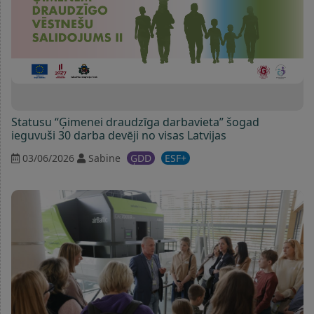
Statusu “Ģimenei draudzīga darbavieta” šogad
ieguvuši 30 darba devēji no visas Latvijas
03/06/2026
Sabine
ĢDD
ESF+