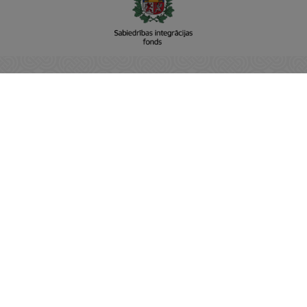
Sabiedrības integrācijas fonds
Adrese: Raiņa bulvāris 15, Rīga, LV-1050
Vienotais reģistra nr: 90001237779
E-pasts:
pasts@sif.gov.lv
Tālrunis: 22811001
https://www.sif.gov.lv/
SĀKUMS
JAUNUMI
NODERĪGI
PAR SIF
KONTAKTI
PRIVĀTUMA POLITIKA
ĢIMENEI DRAUDZĪGA PAŠVALDĪBA
ĢIMENEI DRAUDZĪGA DARBAVIETA
ESF+ PROJEKTS 4.3.6.9.