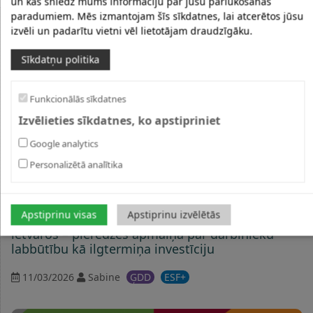
un kas sniedz mums informāciju par jūsu pārlūkošanas
paradumiem. Mēs izmantojam šīs sīkdatnes, lai atcerētos jūsu
CITI LABĀS PRAKSES PIEMĒRI
izvēli un padarītu vietni vēl lietotājam draudzīgāku.
Sīkdatņu politika
Funkcionālās sīkdatnes
Izvēlieties sīkdatnes, ko apstipriniet
Google analytics
Personalizētā analītika
Apstiprinu visas
Apstiprinu izvēlētās
SIF programmas “Ģimenei draudzīga darbavieta”
ietvaros – pieredzes apmaiņa par darbinieku
labbūtību kā ilgtermiņa investīciju
11/03/2026
Sabine
ĢDD
ESF+