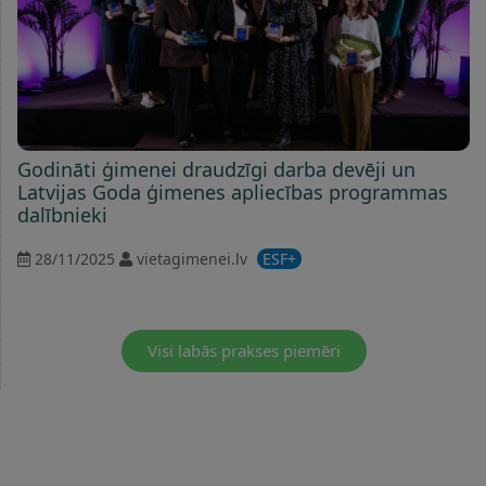
Godināti ģimenei draudzīgi darba devēji un
Latvijas Goda ģimenes apliecības programmas
dalībnieki
28/11/2025
vietagimenei.lv
ESF+
Visi labās prakses piemēri