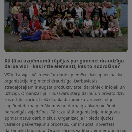
Kā Jūsu uzņēmumā rūpējas par ģimenei draudzīgu
darba vidi – kas ir tie elementi, kas to nodrošina?
VSIA “Latvijas Vēstnesis” ir daudz piemēru, kas apliecina, ka
organizācija ir ģimenei draudzīga. Darbavietās
strādājošajiem ir augsta produktivitāte, darbinieki ir lojāli un
uzticīgi. Organizācijā ir līdzsvars starp darbu un privāto dzīvi,
kas ir ļoti svarīgi. Lielākā daļa darbinieku var veiksmīgi
saplānot darba pienākumus un darba grafikam pielāgot
personīgās vajadzības. Tā rezultātā organizācija ir ieguvusi
apmierinātus darbiniekus. Organizācija ir piedalījusies
vairākos pašvērtējumu procesos, kur ir augsti novērtēta
darbinieku labsajūta. Organizācijas vadība vienmēr domā par