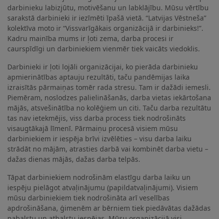
darbinieku labizjūtu, motivēšanu un labklājību. Mūsu vērtību
sarakstā darbinieki ir iezīmēti īpašā vietā. “Latvijas Vēstneša”
kolektīva moto ir “Vissvarīgākais organizācijā ir darbinieks!”.
Kadru mainība mums ir ļoti zema, darba procesi ir
caurspīdīgi un darbiniekiem vienmēr tiek vaicāts viedoklis.
Darbinieki ir ļoti lojāli organizācijai, ko pierāda darbinieku
apmierinātības aptauju rezultāti, taču pandēmijas laika
izraisītās pārmaiņas tomēr rada stresu. Tam ir dažādi iemesli.
Piemēram, noslodzes palielināšanās, darba vietas iekārtošana
mājās, atsvešinātība no kolēģiem un citi. Taču darba rezultātu
tas nav ietekmējis, viss darba process tiek nodrošināts
visaugtākajā līmenī. Pārmaiņu procesā visiem mūsu
darbiniekiem ir iespēja brīvi izvēlēties – visu darba laiku
strādāt no mājām, atrasties darbā vai kombinēt darba vietu –
dažas dienas mājās, dažas darba telpās.
Tāpat darbiniekiem nodrošinām elastīgu darba laiku un
iespēju pielāgot atvaļinājumu (papildatvaļinājumi). Visiem
mūsu darbiniekiem tiek nodrošināta arī veselības
apdrošināšana, ģimenēm ar bērniem tiek piedāvātas dažādas
pabalstu un atbalstu iespējas. Mūsu organizācijā visi