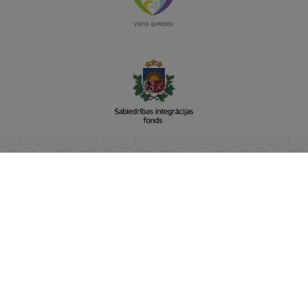
Sabiedrības integrācijas fonds
Adrese: Raiņa bulvāris 15, Rīga, LV-1050
Vienotais reģistra nr: 90001237779
E-pasts:
pasts@sif.gov.lv
Tālrunis: 22811001
https://www.sif.gov.lv/
SĀKUMS
JAUNUMI
NODERĪGI
PAR SIF
KONTAKTI
PRIVĀTUMA POLITIKA