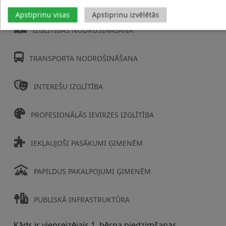
ĒDINĀŠANA
Apstiprinu visas
Apstiprinu izvēlētās
IZGLĪTĪBAS NODROŠINĀŠANA
TRANSPORTA NODROŠINĀŠANA
INTEREŠU IZGLĪTĪBA
PROFESIONĀLĀS IEVIRZES IZGLĪTĪBA
IEKĻAUJOŠI PASĀKUMI ĢIMENĒM
PAPILDUS PAKALPOJUMI ĢIMENĒM
PUBLISKĀ INFRASTRUKTŪRA
Kāds ir vienreizējais 1. bērna piedzimšanas