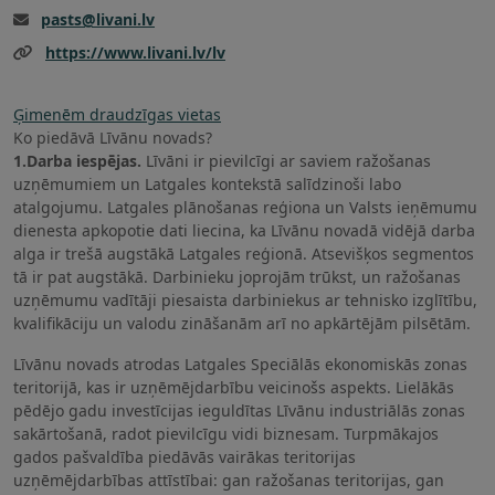
pasts@livani.lv
https://www.livani.lv/lv
Ģimenēm draudzīgas vietas
Ko piedāvā Līvānu novads?
1.Darba iespējas.
Līvāni ir pievilcīgi ar saviem ražošanas
uzņēmumiem un Latgales kontekstā salīdzinoši labo
atalgojumu. Latgales plānošanas reģiona un Valsts ieņēmumu
dienesta apkopotie dati liecina, ka Līvānu novadā vidējā darba
alga ir trešā augstākā Latgales reģionā. Atsevišķos segmentos
tā ir pat augstākā. Darbinieku joprojām trūkst, un ražošanas
uzņēmumu vadītāji piesaista darbiniekus ar tehnisko izglītību,
kvalifikāciju un valodu zināšanām arī no apkārtējām pilsētām.
Līvānu novads atrodas Latgales Speciālās ekonomiskās zonas
teritorijā, kas ir uzņēmējdarbību veicinošs aspekts. Lielākās
pēdējo gadu investīcijas ieguldītas Līvānu industriālās zonas
sakārtošanā, radot pievilcīgu vidi biznesam. Turpmākajos
gados pašvaldība piedāvās vairākas teritorijas
uzņēmējdarbības attīstībai: gan ražošanas teritorijas, gan