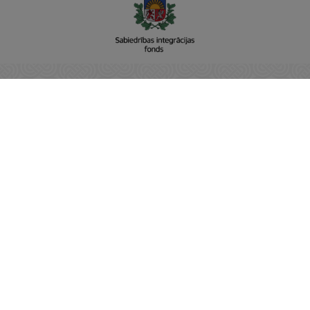
Sabiedrības integrācijas fonds
Adrese: Raiņa bulvāris 15, Rīga, LV-1050
Vienotais reģistra nr: 90001237779
E-pasts:
pasts@sif.gov.lv
Tālrunis: 22811001
https://www.sif.gov.lv/
SĀKUMS
JAUNUMI
NODERĪGI
PAR SIF
KONTAKTI
PRIVĀTUMA POLITIKA
ĢIMENEI DRAUDZĪGA PAŠVALDĪBA
ĢIMENEI DRAUDZĪGA DARBAVIETA
ESF+ PROJEKTS 4.3.6.9.