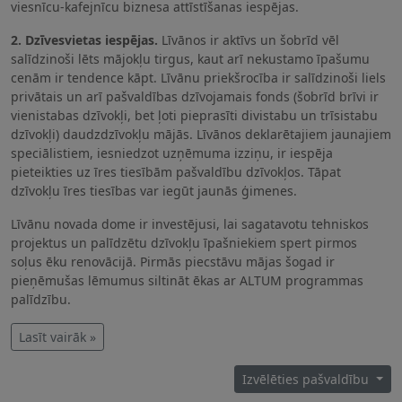
viesnīcu-kafejnīcu biznesa attīstīšanas iespējas.
2. Dzīvesvietas iespējas.
Līvānos ir aktīvs un šobrīd vēl
salīdzinoši lēts mājokļu tirgus, kaut arī nekustamo īpašumu
cenām ir tendence kāpt. Līvānu priekšrocība ir salīdzinoši liels
privātais un arī pašvaldības dzīvojamais fonds (šobrīd brīvi ir
vienistabas dzīvokļi, bet ļoti pieprasīti divistabu un trīsistabu
dzīvokļi) daudzdzīvokļu mājās. Līvānos deklarētajiem jaunajiem
speciālistiem, iesniedzot uzņēmuma izziņu, ir iespēja
pieteikties uz īres tiesībām pašvaldību dzīvokļos. Tāpat
dzīvokļu īres tiesības var iegūt jaunās ģimenes.
Līvānu novada dome ir investējusi, lai sagatavotu tehniskos
projektus un palīdzētu dzīvokļu īpašniekiem spert pirmos
soļus ēku renovācijā. Pirmās piecstāvu mājas šogad ir
pieņēmušas lēmumus siltināt ēkas ar ALTUM programmas
palīdzību.
Lasīt vairāk »
Izvēlēties pašvaldību