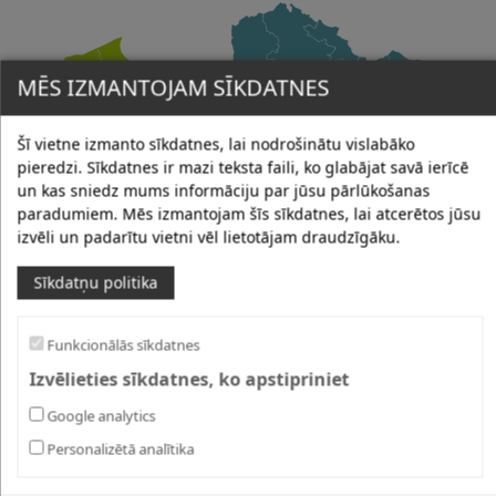
MĒS IZMANTOJAM SĪKDATNES
Šī vietne izmanto sīkdatnes, lai nodrošinātu vislabāko
pieredzi. Sīkdatnes ir mazi teksta faili, ko glabājat savā ierīcē
un kas sniedz mums informāciju par jūsu pārlūkošanas
paradumiem. Mēs izmantojam šīs sīkdatnes, lai atcerētos jūsu
izvēli un padarītu vietni vēl lietotājam draudzīgāku.
Sīkdatņu politika
Aptaujas dati
Funkcionālās sīkdatnes
Izvēlieties sīkdatnes, ko apstipriniet
Infografika
Salīdzināt ar citām pašvaldībām
Google analytics
ATBALSTS ĢIMENES PIEAUGUMAM
Personalizētā analītika