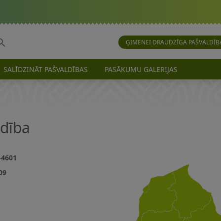
ĢIMENEI DRAUDZĪGA PAŠVALDĪB
SALĪDZINĀT PAŠVALDĪBAS
PASĀKUMU GALERIJAS
ldība
-4601
09