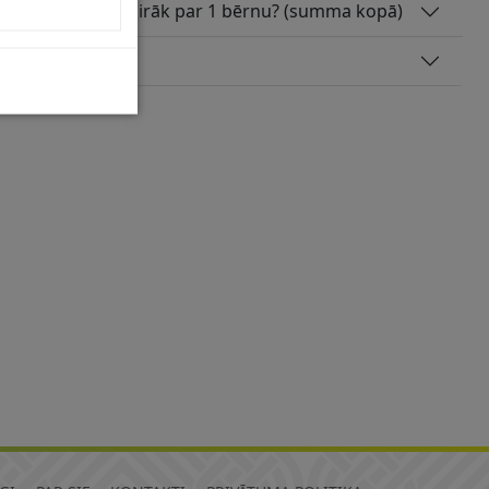
dībās piedzimst vairāk par 1 bērnu? (summa kopā)