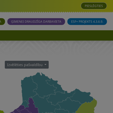
PIESLĒGTIES
A
ĢIMENEI DRAUDZĪGA DARBAVIETA
ESF+ PROJEKTS 4.3.6.9.
Izvēlēties pašvaldību