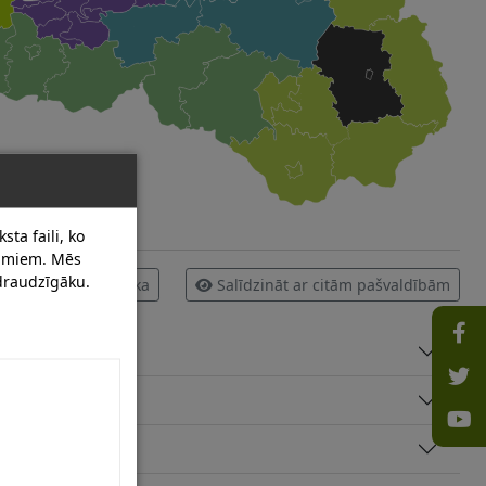
sta faili, ko
dumiem. Mēs
 draudzīgāku.
Infografika
Salīdzināt ar citām pašvaldībām
m bērniem?