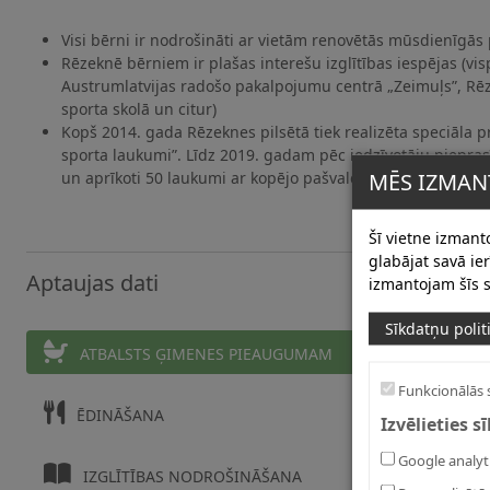
Visi bērni ir nodrošināti ar vietām renovētās mūsdienīgās 
Rēzeknē bērniem ir plašas interešu izglītības iespējas (visp
Austrumlatvijas radošo pakalpojumu centrā „Zeimuļs”, R
sporta skolā un citur)
Kopš 2014. gada Rēzeknes pilsētā tiek realizēta speciāla
sporta laukumi”. Līdz 2019. gadam pēc iedzīvotāju pieprasī
MĒS IZMAN
un aprīkoti 50 laukumi ar kopējo pašvaldības finansējumu 
Šī vietne izmanto
glabājat savā i
Aptaujas dati
izmantojam šīs s
Sīkdatņu polit
Kāds ir 
ATBALSTS ĢIMENES PIEAUGUMAM
Funkcionālās 
Kāds ir 
ĒDINĀŠANA
Izvēlieties s
Kāds ir 
Google analyt
IZGLĪTĪBAS NODROŠINĀŠANA