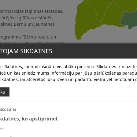
pirmsskolas izglītības iestādēs.
ārējās izglītības iestādēs,
ēzeknes Bērnu un jaunatnes
 programma “Bērnu rotaļu un
juma jau ir izveidoti, piegādāti
TOJAM SĪKDATNES
292 000 eiro.
 sīkdatnes, lai nodrošinātu vislabāko pieredzi. Sīkdatnes ir mazi tek
erīcē un kas sniedz mums informāciju par jūsu pārlūkošanas para
īkdatnes, lai atcerētos jūsu izvēli un padarītu vietni vēl lietotājam
ika
vienreizējais 1. bērna piedzimšanas pabalsta apmērs?
sīkdatnes
vienreizējais 2. bērna piedzimšanas pabalsta apmērs?
īkdatnes, ko apstipriniet
vienreizējais diferencētais maksājums par 3. un nākamajie
ics