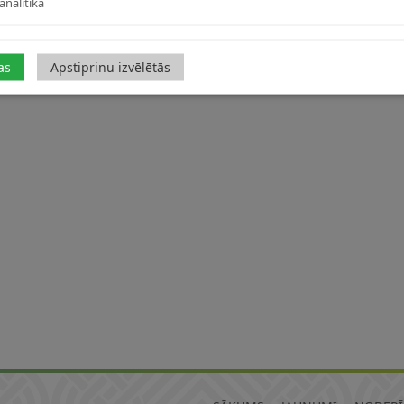
analītika
pašvaldības vieneizējais pabalsts ģimenēm, ja vienās dzem
da atbalsts
as
Apstiprinu izvēlētās