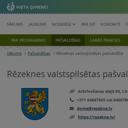
SĀKUMS
JAUNUMI
NODERĪGI
PAR SIF
KONTAKTI
PAR PROGRAMMU
PAŠVALDĪBAS
LABĀS PRAKSES
Sākums
Pašvaldības
Rēzeknes valstspilsētas pašvaldība
Rēzeknes valstspilsētas pašva
Atbrīvošanas alejā 93, LV
+371 64607605 vai 646076
dome@rezekne.lv
https://rezekne.lv/