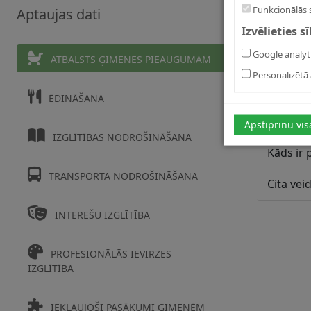
Funkcionālās 
Aptaujas dati
Izvēlieties s
Google analyt
Kāds ir 
ATBALSTS ĢIMENES PIEAUGUMAM
Personalizētā 
Kāds ir 
ĒDINĀŠANA
Kāds ir 
Apstiprinu vis
IZGLĪTĪBAS NODROŠINĀŠANA
Kāds ir 
TRANSPORTA NODROŠINĀŠANA
Cita vei
INTEREŠU IZGLĪTĪBA
PROFESIONĀLĀS IEVIRZES
IZGLĪTĪBA
IEKĻAUJOŠI PASĀKUMI ĢIMENĒM