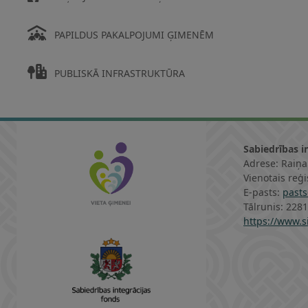
PAPILDUS PAKALPOJUMI ĢIMENĒM
PUBLISKĀ INFRASTRUKTŪRA
Sabiedrības i
Adrese: Raiņa
Vienotais reģ
E-pasts:
pasts
Tālrunis: 228
https://www.si