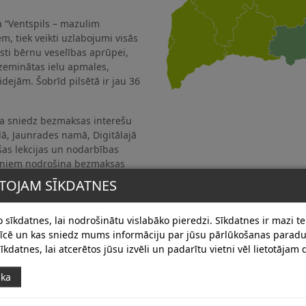
“Ventspils – mazulim
m, tiek veikti uzlabojumi visās
sti bērnu veselības aprūpei,
zeminātas ielu apmales,
idejām. Šobrīd pilsētā ir jau 36
a sniedz bezmaksas interešu
olā, Jaunrades namā, Digitālajā
ošas lekcijas un nodarbības
rniem nodrošina bezmaksas
ākumā tiek padomāts par īpašām
TOJAM SĪKDATNES
s pasākumi u.c.
ldība turpina strādāt pie
 sīkdatnes, lai nodrošinātu vislabāko pieredzi. Sīkdatnes ir mazi tek
ilsēta kļūtu ģimenēm ar
erīcē un kas sniedz mums informāciju par jūsu pārlūkošanas para
īkdatnes, lai atcerētos jūsu izvēli un padarītu vietni vēl lietotājam
ika