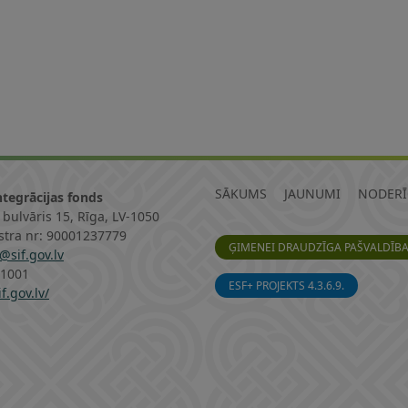
SĀKUMS
JAUNUMI
NODERĪ
ntegrācijas fonds
 bulvāris 15, Rīga, LV-1050
istra nr: 90001237779
ĢIMENEI DRAUDZĪGA PAŠVALDĪB
@sif.gov.lv
11001
ESF+ PROJEKTS 4.3.6.9.
f.gov.lv/