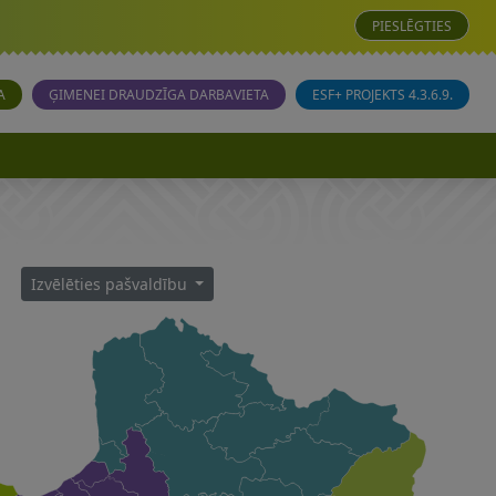
PIESLĒGTIES
A
ĢIMENEI DRAUDZĪGA DARBAVIETA
ESF+ PROJEKTS 4.3.6.9.
Izvēlēties pašvaldību