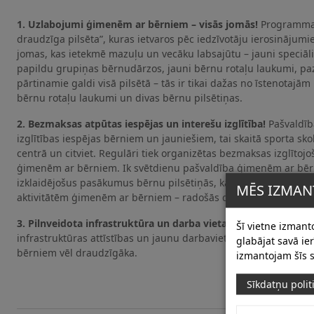
1. Uzlabojumi ģimenēm ar bērniem – visās jomās!
Programma 
draudzīga pilsēta”, kuras ietvaros pēc iedzīvotāju ierosinājumie
jomas, kas ietekmē mazuļu un vecāku labsajūtu – jauni speciāli
papildu grupiņas bērnudārzos, jauni bērnu rotaļu laukumi, pa
pārtinamie galdi visā pilsētā – tās ir tikai dažas no īstenotajām 
bērnu rotaļu laukumi un divas bērnu pilsētiņas.
2. Bezmaksas atpūtas iespējas un interešu izglītība!
Pašvaldīb
izglītības iespējas bērniem un jauniešiem, tai skaitā sporta sk
centrā un citviet. Regulāri tiek organizētas bezmaksas izglītoj
ģimenēm ar bērniem. Ik svētdienu pašvaldība ģimenēm ar bē
izklaidējošus pasākumus bērnu pilsētiņās, kā arī ikvienā pas
MĒS IZMAN
aktivitātēm ģimenēm ar bērniem – radošās darbnīcas, izklaide
3. Pilnveidota infrastruktūra un darba vietas vecākiem!
Pašva
Šī vietne izmanto
infrastruktūras attīstības un jaunu darbavietu radīšanas, lai p
glabājat savā i
bērniem vēl draudzīgāka.
izmantojam šīs s
Sīkdatņu polit