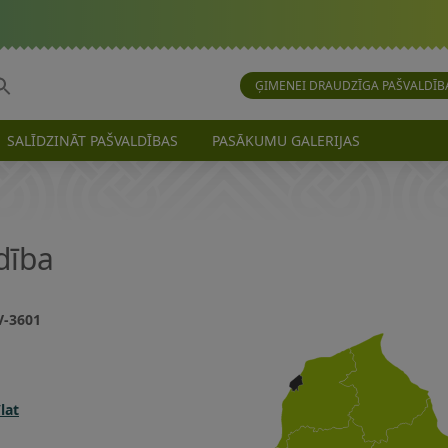
ĢIMENEI DRAUDZĪGA PAŠVALDĪB
SALĪDZINĀT PAŠVALDĪBAS
PASĀKUMU GALERIJAS
dība
LV-3601
lat