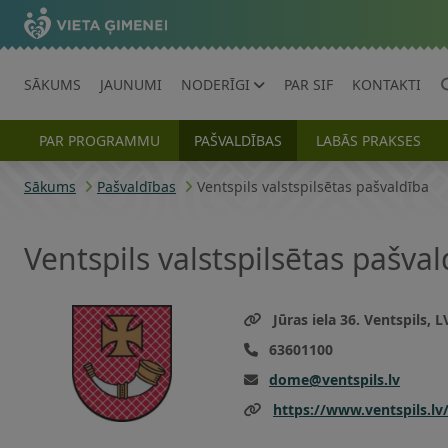
SĀKUMS
JAUNUMI
NODERĪGI
PAR SIF
KONTAKTI
PAR PROGRAMMU
PAŠVALDĪBAS
LABĀS PRAKSES
Sākums
Pašvaldības
Ventspils valstspilsētas pašvaldība
Ventspils valstspilsētas pašval
Jūras iela 36. Ventspils, 
63601100
dome@ventspils.lv
https://www.ventspils.lv/