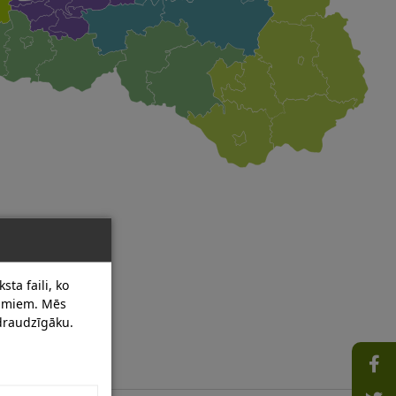
sta faili, ko
dumiem. Mēs
 draudzīgāku.