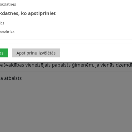
sīkdatnes
īkdatnes, ko apstipriniet
ics
vienreizējais 1. bērna piedzimšanas pabalsta apmērs?
analītika
vienreizējais 2. bērna piedzimšanas pabalsta apmērs?
vienreizējais diferencētais maksājums par 3. un nākamajie
as
Apstiprinu izvēlētās
pašvaldības vieneizējais pabalsts ģimenēm, ja vienās dzem
da atbalsts