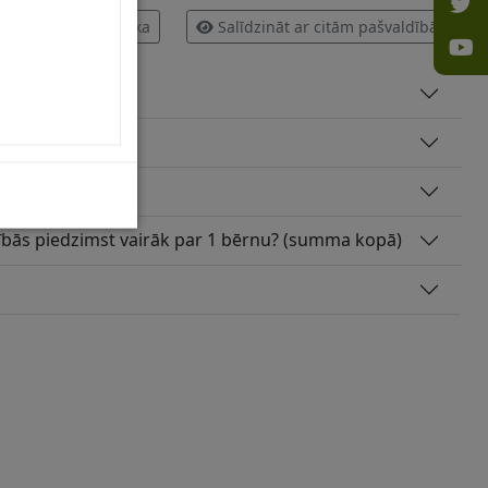
Infografika
Salīdzināt ar citām pašvaldībām
m bērniem?
dībās piedzimst vairāk par 1 bērnu? (summa kopā)